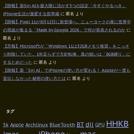
【朗報】新Siri AIを最大限に活かす5つの設定「今すぐやるべき」
iPhone生活が激変する前準備
に
匿名
より
【朗報】Pixel 11が8月12日に新登場へ。ニューヨークの夜に世界中
の視線が集まる「Made by Google 2026」で何が発表されるのか
に
匿名
より
【悲報】Microsoftが「Windows 11は32GBメモリ推奨」をこっそ
り削除していた。1年足らずで方針転換、真の狙いは「8GB縛り」に
するためだった
に
匿名
より
【朗報】新「Siri AI」でiPhoneの使い方が変わる！ Appleが一度も
宣伝しなかった秘密の使い方とは
に
匿名
より
タグ
HHKB
BT
dji
5k
Apple
Archlinux
BlueTooth
GPU
iPhone
mac
imac