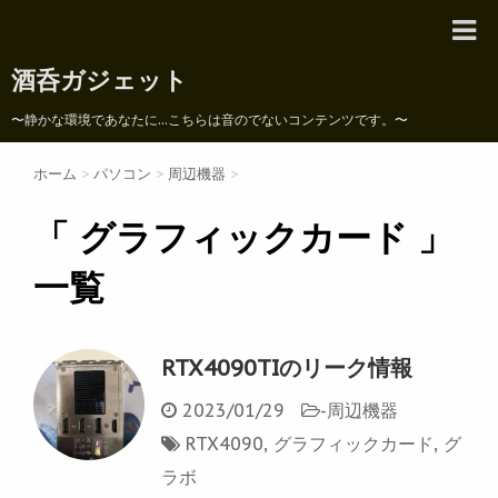
酒呑ガジェット
〜静かな環境であなたに...こちらは音のでないコンテンツです。〜
ホーム
>
パソコン
>
周辺機器
>
「 グラフィックカード 」
一覧
RTX4090TIのリーク情報
2023/01/29
-
周辺機器
RTX4090
,
グラフィックカード
,
グ
ラボ