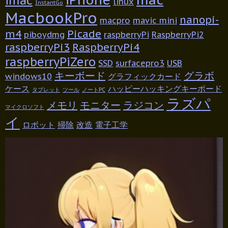
linux
InstantGo
MacbookPro
nanopi-
macpro
mavic mini
m4
Picade
piboydmg
raspberryPi
RaspberryPi2
raspberryPi3
RaspberryPi4
raspberryPiZero
SSD
surfacepro3
USB
キーボード
グラボ
windows10
グラフィックカード
ケース
ハッピーハッキングキーボード
タブレット
ツール
ノートPC
ラズパ
メモリ
モニター
ラジコン
マイクロソフト
イ
ロボット
掃除
改造
電子工学