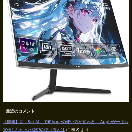
最近のコメント
【朗報】新「Siri AI」でiPhoneの使い方が変わる！ Appleが一度も
宣伝しなかった秘密の使い方とは
に
匿名
より