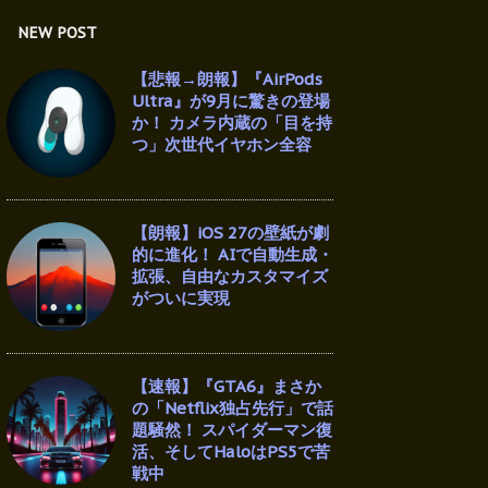
NEW POST
【悲報→朗報】『AirPods
Ultra』が9月に驚きの登場
か！ カメラ内蔵の「目を持
つ」次世代イヤホン全容
【朗報】iOS 27の壁紙が劇
的に進化！ AIで自動生成・
拡張、自由なカスタマイズ
がついに実現
【速報】『GTA6』まさか
の「Netflix独占先行」で話
題騒然！ スパイダーマン復
活、そしてHaloはPS5で苦
戦中