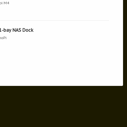
pi M4
1-bay NAS Dock
noPi