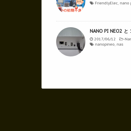
FriendlyElec
,
nano 
NANO PI NEO2 と 
2017/06/12
-
Na
nanopineo
,
nas