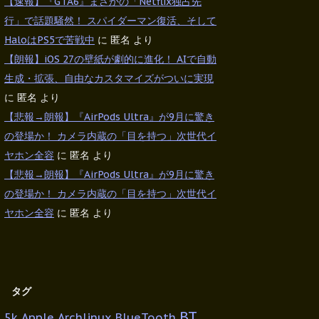
【速報】『GTA6』まさかの「Netflix独占先
行」で話題騒然！ スパイダーマン復活、そして
HaloはPS5で苦戦中
に
匿名
より
【朗報】iOS 27の壁紙が劇的に進化！ AIで自動
生成・拡張、自由なカスタマイズがついに実現
に
匿名
より
【悲報→朗報】『AirPods Ultra』が9月に驚き
の登場か！ カメラ内蔵の「目を持つ」次世代イ
ヤホン全容
に
匿名
より
【悲報→朗報】『AirPods Ultra』が9月に驚き
の登場か！ カメラ内蔵の「目を持つ」次世代イ
ヤホン全容
に
匿名
より
タグ
BT
5k
Apple
Archlinux
BlueTooth