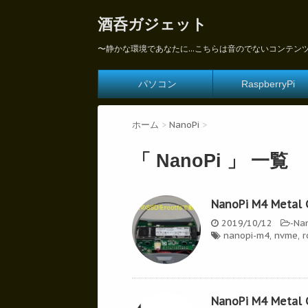
酒呑ガジェット
〜静かな環境であなたに...こちらは音のでないコンテン
パソコン
RaspberryPi
ホーム
>
NanoPi
>
「 NanoPi 」 一覧
NanoPi M4 Metal 
2019/10/12
-
Na
nanopi-m4
,
nvme
,
r
NanoPi M4 Metal