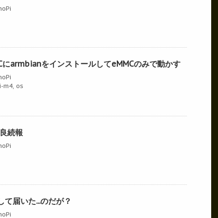
noPi
MMCにarmbianをインストールしてeMMCのみで動かす
noPi
i-m4
,
os
期不良続報
noPi
入して届いた...のだが？
noPi