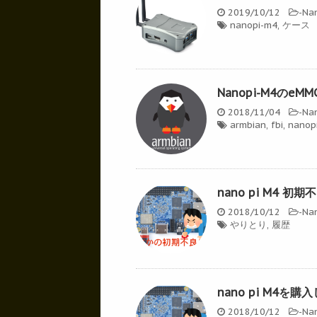
2019/10/12
-
Na
nanopi-m4
,
ケース
Nanopi-M4のe
2018/11/04
-
Na
armbian
,
fbi
,
nanop
nano pi M4 初
2018/10/12
-
Na
やりとり
,
履歴
nano pi M4を購
2018/10/12
-
Na