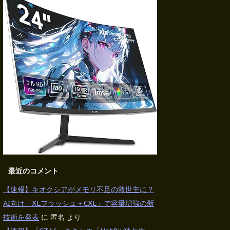
最近のコメント
【速報】キオクシアがメモリ不足の救世主に？
AI向け「XLフラッシュ＋CXL」で容量増強の新
技術を発表
に
匿名
より