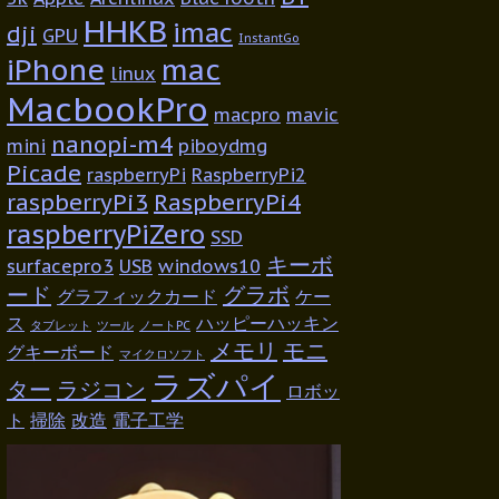
HHKB
imac
dji
GPU
InstantGo
iPhone
mac
linux
MacbookPro
macpro
mavic
nanopi-m4
mini
piboydmg
Picade
raspberryPi
RaspberryPi2
raspberryPi3
RaspberryPi4
raspberryPiZero
SSD
キーボ
surfacepro3
USB
windows10
ード
グラボ
グラフィックカード
ケー
ス
ハッピーハッキン
タブレット
ツール
ノートPC
メモリ
モニ
グキーボード
マイクロソフト
ラズパイ
ター
ラジコン
ロボッ
ト
掃除
改造
電子工学