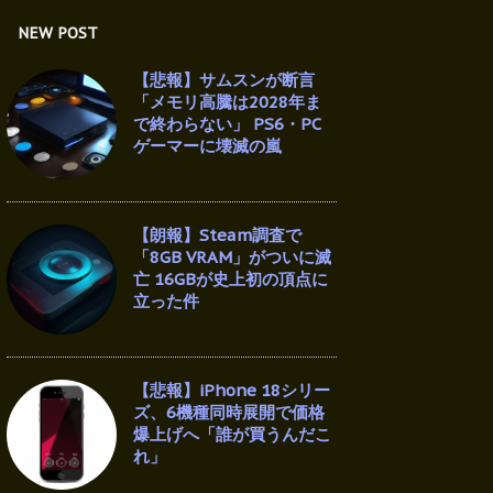
NEW POST
【悲報】サムスンが断言
「メモリ高騰は2028年ま
で終わらない」 PS6・PC
ゲーマーに壊滅の嵐
【朗報】Steam調査で
「8GB VRAM」がついに滅
亡 16GBが史上初の頂点に
立った件
【悲報】iPhone 18シリー
ズ、6機種同時展開で価格
爆上げへ「誰が買うんだこ
れ」