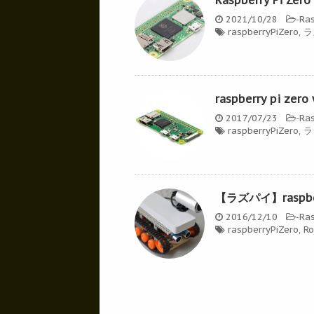
2021/10/28
-
Ras
raspberryPiZero
,
ラ
raspberry pi
2017/07/23
-
Ras
raspberryPiZero
,
ラ
【ラズパイ】raspbe
2016/12/10
-
Ras
raspberryPiZero
,
Ro