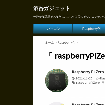
酒呑ガジェット
〜静かな環境であなたに...こちらは音のでないコンテン
パソコン
RaspberryPi
ホーム
>
RaspberryPi
>
「 raspberryPiZ
Raspberry Pi
2021/11/23
-
Ras
raspberryPiZero
,
ラ
Raspberry Pi 