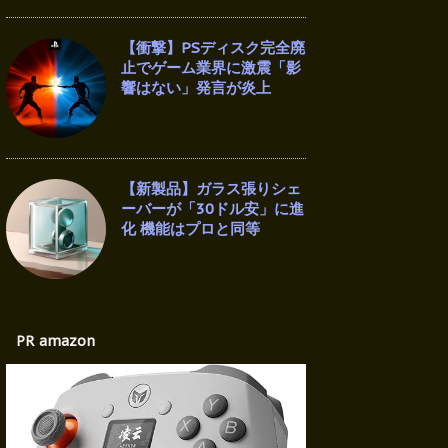
【衝撃】PSディスク完全廃
止でゲーム業界に激震「影
響はない」発言が炎上
【新製品】ガラス張りシェ
ーバーが「30ドル安」に進
化 機能はプロと同等
PR amazon