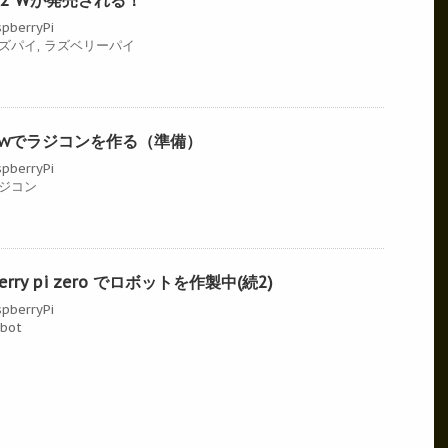
pberryPi
ズパイ
,
ラズベリーパイ
 zero wでラジコンを作る（準備）
pberryPi
ジコン
rry pi zero でロボットを作製中(続2)
pberryPi
bot