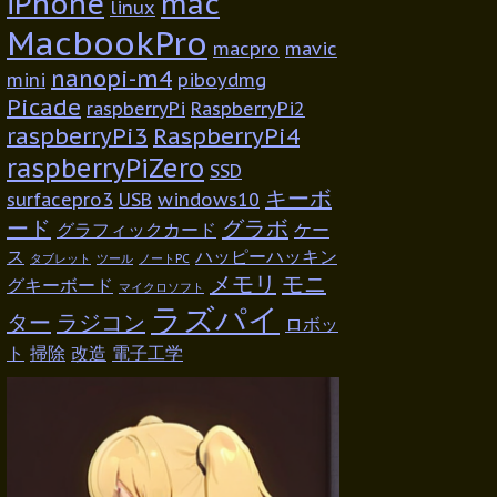
iPhone
mac
linux
MacbookPro
macpro
mavic
nanopi-m4
mini
piboydmg
Picade
raspberryPi
RaspberryPi2
raspberryPi3
RaspberryPi4
raspberryPiZero
SSD
キーボ
surfacepro3
USB
windows10
ード
グラボ
グラフィックカード
ケー
ス
ハッピーハッキン
タブレット
ツール
ノートPC
メモリ
モニ
グキーボード
マイクロソフト
ラズパイ
ター
ラジコン
ロボッ
ト
掃除
改造
電子工学