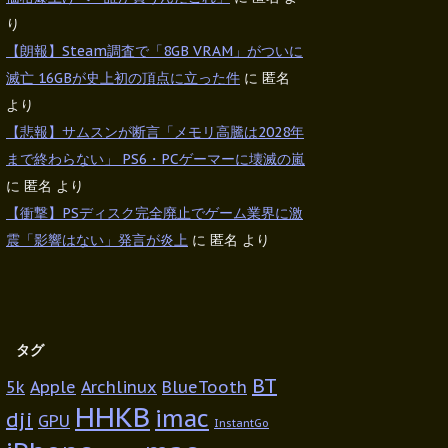
り
【朗報】Steam調査で「8GB VRAM」がついに
滅亡 16GBが史上初の頂点に立った件
に
匿名
より
【悲報】サムスンが断言「メモリ高騰は2028年
まで終わらない」 PS6・PCゲーマーに壊滅の嵐
に
匿名
より
【衝撃】PSディスク完全廃止でゲーム業界に激
震「影響はない」発言が炎上
に
匿名
より
タグ
BT
5k
Apple
Archlinux
BlueTooth
HHKB
imac
dji
GPU
InstantGo