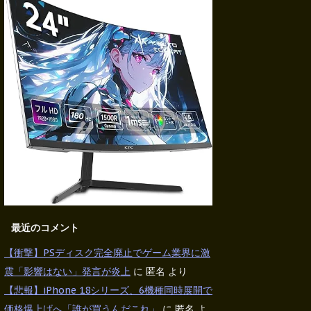
最近のコメント
【衝撃】PSディスク完全廃止でゲーム業界に激
震「影響はない」発言が炎上
に
匿名
より
【悲報】iPhone 18シリーズ、6機種同時展開で
価格爆上げへ「誰が買うんだこれ」
に
匿名
よ