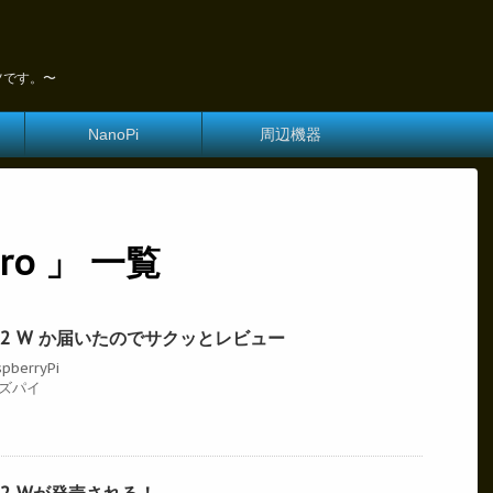
ツです。〜
NanoPi
周辺機器
ero 」 一覧
 Zero 2 W か届いたのでサクッとレビュー
pberryPi
ズパイ
Zero 2 Wが発売される！