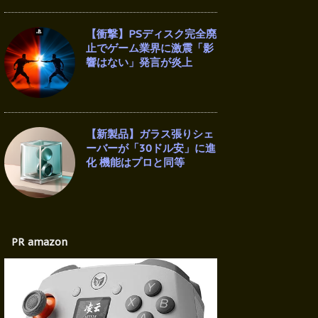
【衝撃】PSディスク完全廃
止でゲーム業界に激震「影
響はない」発言が炎上
【新製品】ガラス張りシェ
ーバーが「30ドル安」に進
化 機能はプロと同等
PR amazon