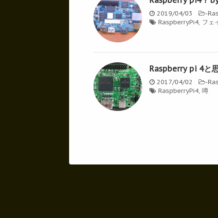
2019/04/03
-
Ras
RaspberryPi4
,
フェ
Raspberry p
2017/04/02
-
Ras
RaspberryPi4
,
噂