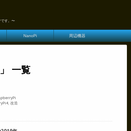
ツです。〜
NanoPi
周辺機器
4 」 一覧
pberryPi
ryPi4
,
改造
by2019年