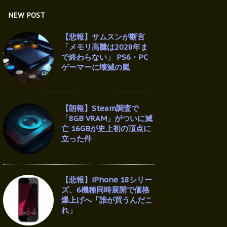
NEW POST
【悲報】サムスンが断言
「メモリ高騰は2028年ま
で終わらない」 PS6・PC
ゲーマーに壊滅の嵐
【朗報】Steam調査で
「8GB VRAM」がついに滅
亡 16GBが史上初の頂点に
立った件
【悲報】iPhone 18シリー
ズ、6機種同時展開で価格
爆上げへ「誰が買うんだこ
れ」