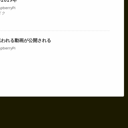
pberryPi
イク
i 4と思われる動画が公開される
pberryPi