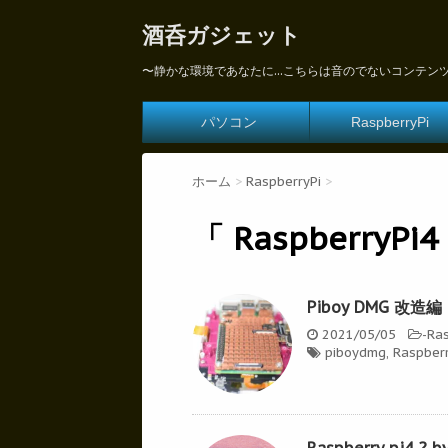
酒呑ガジェット
〜静かな環境であなたに...こちらは音のでないコンテン
パソコン
RaspberryPi
ホーム
>
RaspberryPi
>
「 RaspberryPi
Piboy DMG 改造編
2021/05/05
-
Ras
piboydmg
,
Raspber
Raspberry pi4 ? 