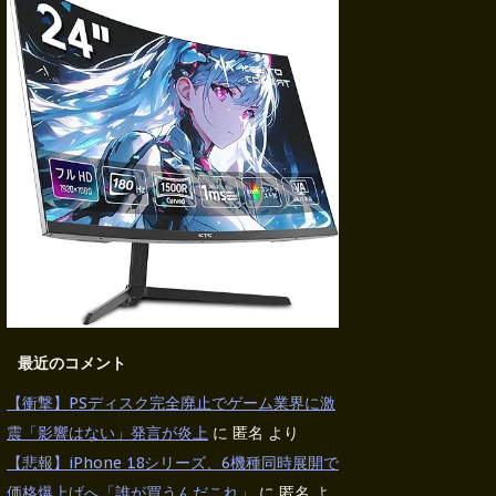
最近のコメント
【衝撃】PSディスク完全廃止でゲーム業界に激
震「影響はない」発言が炎上
に
匿名
より
【悲報】iPhone 18シリーズ、6機種同時展開で
価格爆上げへ「誰が買うんだこれ」
に
匿名
よ