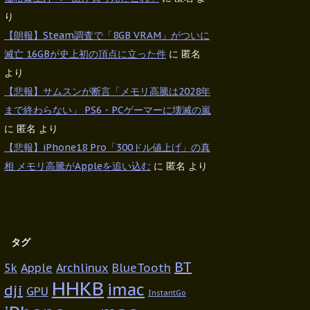
り
【朗報】Steam調査で「8GB VRAM」がついに
滅亡 16GBが史上初の頂点に立った件
に
匿名
より
【悲報】サムスンが断言「メモリ高騰は2028年
まで終わらない」 PS6・PCゲーマーに壊滅の嵐
に
匿名
より
【悲報】iPhone18 Pro「300ドル値上げ」の真
相 メモリ高騰がAppleを追い込む
に
匿名
より
タグ
BT
5k
Apple
Archlinux
BlueTooth
HHKB
imac
dji
GPU
InstantGo