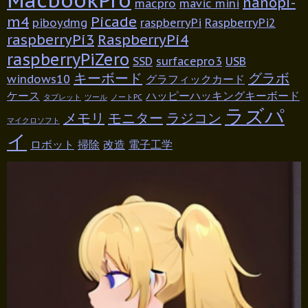
nanopi-
macpro
mavic mini
m4
Picade
piboydmg
raspberryPi
RaspberryPi2
raspberryPi3
RaspberryPi4
raspberryPiZero
SSD
surfacepro3
USB
キーボード
グラボ
windows10
グラフィックカード
ケース
ハッピーハッキングキーボード
タブレット
ツール
ノートPC
ラズパ
メモリ
モニター
ラジコン
マイクロソフト
イ
ロボット
掃除
改造
電子工学