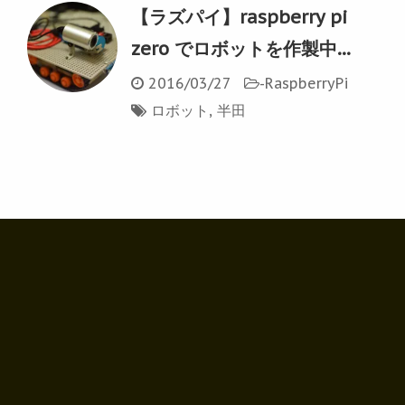
【ラズパイ】raspberry pi
zero でロボットを作製中...
2016/03/27
-
RaspberryPi
ロボット
,
半田