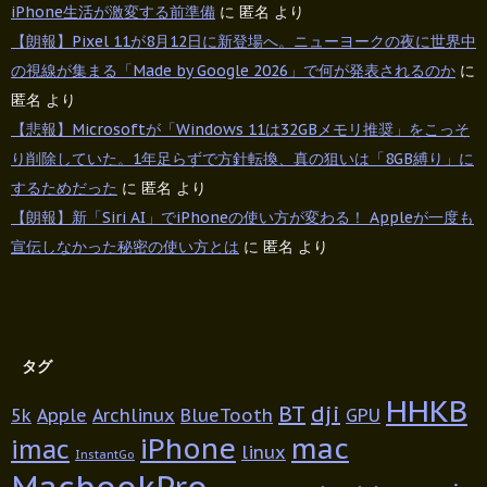
iPhone生活が激変する前準備
に
匿名
より
【朗報】Pixel 11が8月12日に新登場へ。ニューヨークの夜に世界中
の視線が集まる「Made by Google 2026」で何が発表されるのか
に
匿名
より
【悲報】Microsoftが「Windows 11は32GBメモリ推奨」をこっそ
り削除していた。1年足らずで方針転換、真の狙いは「8GB縛り」に
するためだった
に
匿名
より
【朗報】新「Siri AI」でiPhoneの使い方が変わる！ Appleが一度も
宣伝しなかった秘密の使い方とは
に
匿名
より
タグ
HHKB
BT
dji
5k
Apple
Archlinux
BlueTooth
GPU
iPhone
mac
imac
linux
InstantGo
MacbookPro