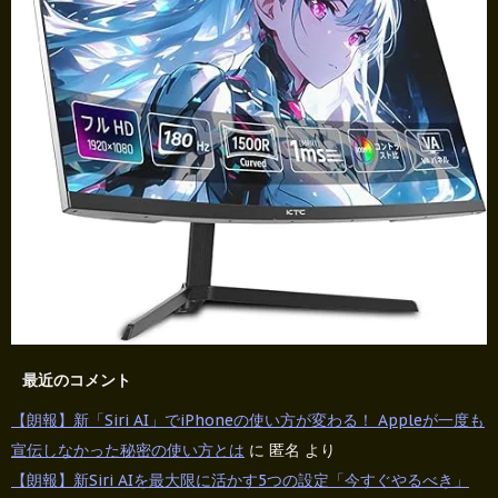
最近のコメント
【朗報】新「Siri AI」でiPhoneの使い方が変わる！ Appleが一度も
宣伝しなかった秘密の使い方とは
に
匿名
より
【朗報】新Siri AIを最大限に活かす5つの設定「今すぐやるべき」