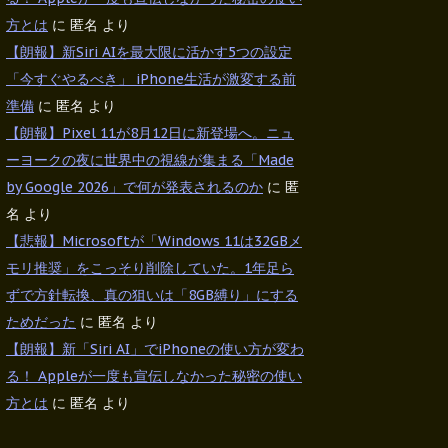
方とは
に
匿名
より
【朗報】新Siri AIを最大限に活かす5つの設定
「今すぐやるべき」 iPhone生活が激変する前
準備
に
匿名
より
【朗報】Pixel 11が8月12日に新登場へ。ニュ
ーヨークの夜に世界中の視線が集まる「Made
by Google 2026」で何が発表されるのか
に
匿
名
より
【悲報】Microsoftが「Windows 11は32GBメ
モリ推奨」をこっそり削除していた。1年足ら
ずで方針転換、真の狙いは「8GB縛り」にする
ためだった
に
匿名
より
【朗報】新「Siri AI」でiPhoneの使い方が変わ
る！ Appleが一度も宣伝しなかった秘密の使い
方とは
に
匿名
より