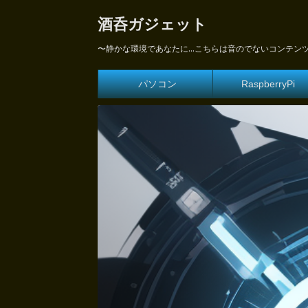
酒呑ガジェット
〜静かな環境であなたに...こちらは音のでないコンテン
パソコン
RaspberryPi