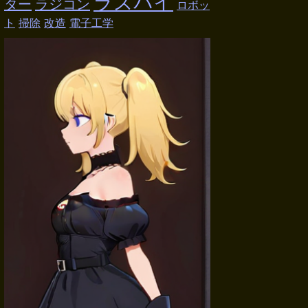
ラズパイ
ター
ラジコン
ロボッ
ト
掃除
改造
電子工学