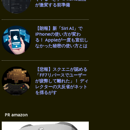
が激変する前準備
【朗報】新「Siri AI」で
iPhoneの使い方が変わ
る！ Appleが一度も宣伝し
なかった秘密の使い方とは
【悲報】スクエニが認める
「FF7リバースでユーザー
が疲弊して離れた」！ ディ
レクターの大反省がネット
を揺るがす
PR amazon