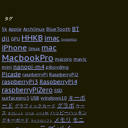
タグ
BT
5k
Apple
Archlinux
BlueTooth
HHKB
imac
dji
GPU
InstantGo
iPhone
mac
linux
MacbookPro
macpro
mavic
nanopi-m4
mini
piboydmg
Picade
raspberryPi
RaspberryPi2
raspberryPi3
RaspberryPi4
raspberryPiZero
SSD
キーボ
surfacepro3
USB
windows10
ード
グラボ
グラフィックカード
ケー
ス
ハッピーハッキン
タブレット
ツール
ノートPC
メモリ
モニ
グキーボード
マイクロソフト