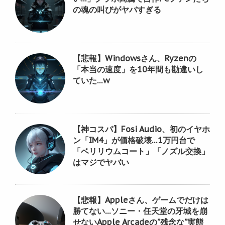
の魂の叫びがヤバすぎる
【悲報】Windowsさん、Ryzenの
「本当の速度」を10年間も勘違いし
ていた…w
【神コスパ】Fosi Audio、初のイヤホ
ン「IM4」が価格破壊…1万円台で
「ベリリウムコート」「ノズル交換」
はマジでヤバい
【悲報】Appleさん、ゲームでだけは
勝てない…ソニー・任天堂の牙城を崩
せないApple Arcadeの”残念な”実態