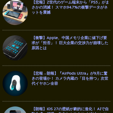
【悲報】Z世代のゲーム端末から「PS5」がま
さかの消滅！ スマホ94.7%の衝撃データがネ
ットを震撼
【衝撃】Apple、中国メモリ企業に値下げ要
求が「拒否」！ 巨大企業の交渉力が崩壊した
原因とは
【悲報→朗報】『AirPods Ultra』が9月に驚
きの登場か！ カメラ内蔵の「目を持つ」次世
代イヤホン全容
【朗報】iOS 27の壁紙が劇的に進化！ AIで自