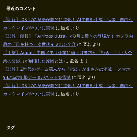
最近のコメント
【朗報】iOS 27の壁紙が劇的に進化！ AIで自動生成・拡張、自由な
カスタマイズがついに実現
に
匿名
より
【悲報→朗報】『AirPods Ultra』が9月に驚きの登場か！ カメラ内
蔵の「目を持つ」次世代イヤホン全容
に
匿名
より
【衝撃】Apple、中国メモリ企業に値下げ要求が「拒否」！ 巨大企
業の交渉力が崩壊した原因とは
に
匿名
より
【悲報】Z世代のゲーム端末から「PS5」がまさかの消滅！ スマホ
94.7%の衝撃データがネットを震撼
に
匿名
より
【朗報】iOS 27の壁紙が劇的に進化！ AIで自動生成・拡張、自由な
カスタマイズがついに実現
に
匿名
より
タグ