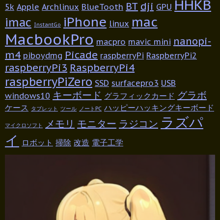
HHKB
BT
dji
5k
Apple
Archlinux
BlueTooth
GPU
iPhone
mac
imac
linux
InstantGo
MacbookPro
nanopi-
macpro
mavic mini
m4
Picade
piboydmg
raspberryPi
RaspberryPi2
raspberryPi3
RaspberryPi4
raspberryPiZero
SSD
surfacepro3
USB
キーボード
グラボ
windows10
グラフィックカード
ケース
ハッピーハッキングキーボード
タブレット
ツール
ノートPC
ラズパ
メモリ
モニター
ラジコン
マイクロソフト
イ
ロボット
掃除
改造
電子工学