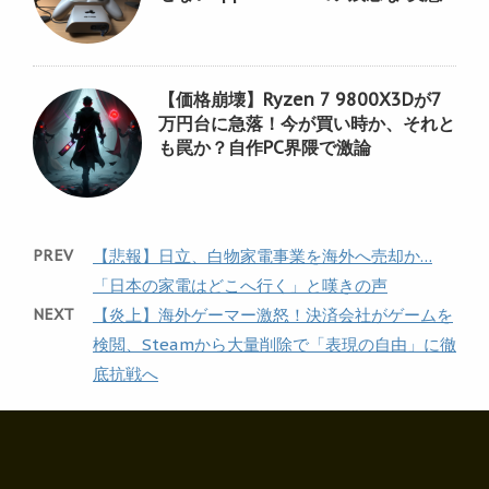
【価格崩壊】Ryzen 7 9800X3Dが7
万円台に急落！今が買い時か、それと
も罠か？自作PC界隈で激論
PREV
【悲報】日立、白物家電事業を海外へ売却か…
「日本の家電はどこへ行く」と嘆きの声
NEXT
【炎上】海外ゲーマー激怒！決済会社がゲームを
検閲、Steamから大量削除で「表現の自由」に徹
底抗戦へ