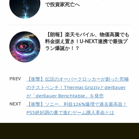
で投資家死亡へ
【朗報】楽天モバイル、物価高騰でも
料金据え置き！U-NEXT連携で最強プ
ラン爆誕か！？
PREV
【衝撃】伝説のオーバークロッカーが創った究極
のテストベンチ！Thermal Grizzlyとder8auer
が「der8auer Benchtable」を発売
NEXT
【衝撃】ソニー、利益126%爆増で過去最高益！
PS5絶好調の裏で進むゲーム購入革命とは