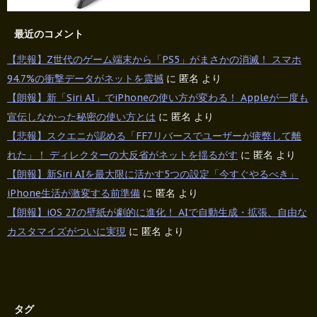
最近のコメント
【悲報】Z世代のゲーム端末から「PS5」がまさかの消滅！ スマホ
94.7%の衝撃データがネットを震撼
に
匿名
より
【朗報】新「Siri AI」でiPhoneの使い方が変わる！ Appleが一度も
宣伝しなかった秘密の使い方とは
に
匿名
より
【悲報】スクエニが認める「FF7リバースでユーザーが疲弊して離
れた」！ ディレクターの大反省がネットを揺るがす
に
匿名
より
【朗報】新Siri AIを最大限に活かす5つの設定「今すぐやるべき」
iPhone生活が激変する前準備
に
匿名
より
【朗報】iOS 27の壁紙が劇的に進化！ AIで自動生成・拡張、自由な
カスタマイズがついに実現
に
匿名
より
タグ