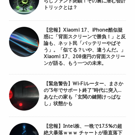
らしファンド閉鎖！その裏に潜む会計
トリックとは？
【悲報】Xiaomi 17、iPhone酷似疑
惑に「背面スクリーンで勝負！」と反
論も、ネット民「バッテリーやばそ
う」。「似てる？いや、違うんだ。」
Xiaomi 17、208億円の背面スクリー
ンが語る、もう一つの未来。
【緊急警告】Wi-Fiルーター、まさか
の”3年でサポート終了”時代に突入…
あなたの家も「玄関の鍵開けっぱな
し」状態かも
【悲報】Intel株、一晩で17.5%の超
絶大暴落ｗｗｗ チャートが垂直落下