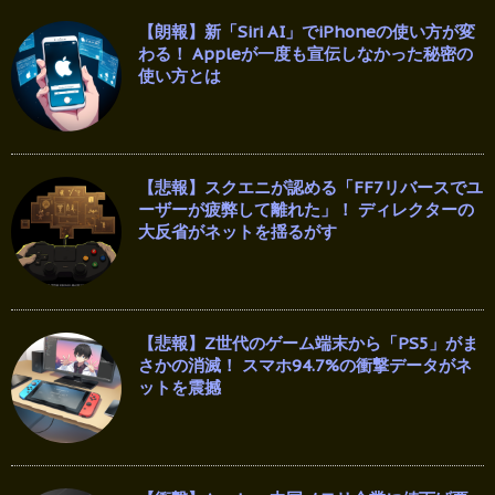
【朗報】新「Siri AI」でiPhoneの使い方が変
わる！ Appleが一度も宣伝しなかった秘密の
使い方とは
【悲報】スクエニが認める「FF7リバースでユ
ーザーが疲弊して離れた」！ ディレクターの
大反省がネットを揺るがす
【悲報】Z世代のゲーム端末から「PS5」がま
さかの消滅！ スマホ94.7%の衝撃データがネ
ットを震撼