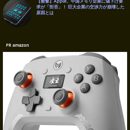
【衝撃】Apple、中国メモリ企業に値下げ要
求が「拒否」！ 巨大企業の交渉力が崩壊した
原因とは
PR amazon