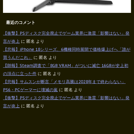
最近のコメント
【衝撃】PSディスク完全廃止でゲーム業界に激震「影響はない」発
言が炎上
に
匿名
より
【悲報】iPhone 18シリーズ、6機種同時展開で価格爆上げへ「誰が
買うんだこれ」
に
匿名
より
【朗報】Steam調査で「8GB VRAM」がついに滅亡 16GBが史上初
の頂点に立った件
に
匿名
より
【悲報】サムスンが断言「メモリ高騰は2028年まで終わらない」
PS6・PCゲーマーに壊滅の嵐
に
匿名
より
【衝撃】PSディスク完全廃止でゲーム業界に激震「影響はない」発
言が炎上
に
匿名
より