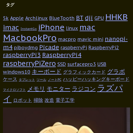
タグ
HHKB
BT
dji
5k
Apple
Archlinux
BlueTooth
GPU
iPhone
mac
imac
linux
InstantGo
MacbookPro
nanopi-
macpro
mavic mini
m4
Picade
piboydmg
raspberryPi
RaspberryPi2
raspberryPi3
RaspberryPi4
raspberryPiZero
SSD
surfacepro3
USB
キーボード
グラボ
windows10
グラフィックカード
ケース
ハッピーハッキングキーボード
タブレット
ツール
ノートPC
ラズパ
メモリ
モニター
ラジコン
マイクロソフト
イ
ロボット
掃除
改造
電子工学