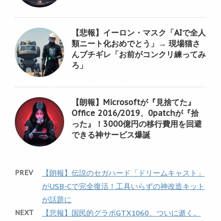
【悲報】イーロン・マスク「AIで全人
類ニート化おめでとう」→ 現場猫さ
んブチギレ「お前がコンクリ練ってみ
ろ」
【朗報】Microsoftが『見捨てた』
Office 2016/2019、0patchが『拾
った』！3000億円の移行費用を回避
できる神サービス爆誕
PREV
【朗報】伝説のセガハード「ドリームキャスト」
がUSB-Cで完全復活！工具いらずの神改造キット
が話題に
NEXT
【悲報】国民的グラボGTX1060、ついに逝く。