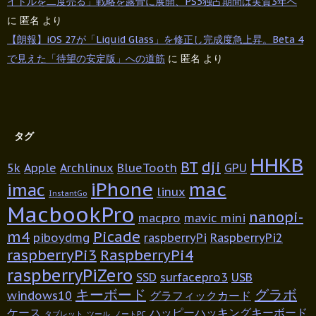
イトルを二度売る」戦略を露骨に展開、PS5独占期間は実質3年へ
に
匿名
より
【朗報】iOS 27が「Liquid Glass」を修正し完成度急上昇。Beta 4
で見えた「待望の安定版」への道筋
に
匿名
より
タグ
HHKB
BT
dji
5k
Apple
Archlinux
BlueTooth
GPU
iPhone
mac
imac
linux
InstantGo
MacbookPro
nanopi-
macpro
mavic mini
m4
Picade
piboydmg
raspberryPi
RaspberryPi2
raspberryPi3
RaspberryPi4
raspberryPiZero
SSD
surfacepro3
USB
キーボード
グラボ
windows10
グラフィックカード
ケース
ハッピーハッキングキーボード
タブレット
ツール
ノートPC