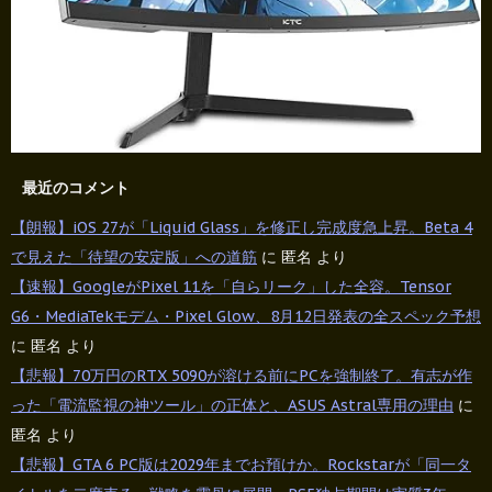
最近のコメント
【朗報】iOS 27が「Liquid Glass」を修正し完成度急上昇。Beta 4
で見えた「待望の安定版」への道筋
に
匿名
より
【速報】GoogleがPixel 11を「自らリーク」した全容。Tensor
G6・MediaTekモデム・Pixel Glow、8月12日発表の全スペック予想
に
匿名
より
【悲報】70万円のRTX 5090が溶ける前にPCを強制終了。有志が作
った「電流監視の神ツール」の正体と、ASUS Astral専用の理由
に
匿名
より
【悲報】GTA 6 PC版は2029年までお預けか。Rockstarが「同一タ