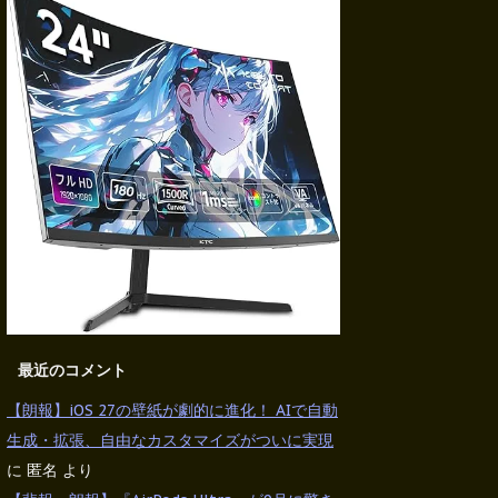
最近のコメント
【朗報】iOS 27の壁紙が劇的に進化！ AIで自動
生成・拡張、自由なカスタマイズがついに実現
に
匿名
より