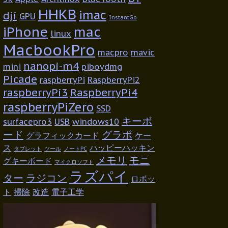
HHKB
imac
dji
GPU
InstantGo
iPhone
mac
linux
MacbookPro
macpro
mavic
nanopi-m4
mini
piboydmg
Picade
raspberryPi
RaspberryPi2
raspberryPi3
RaspberryPi4
raspberryPiZero
SSD
キーボ
surfacepro3
USB
windows10
ード
グラボ
グラフィックカード
ケー
ス
ハッピーハッキン
タブレット
ツール
ノートPC
メモリ
モニ
グキーボード
マイクロソフト
ラズパイ
ター
ラジコン
ロボッ
ト
掃除
改造
電子工学