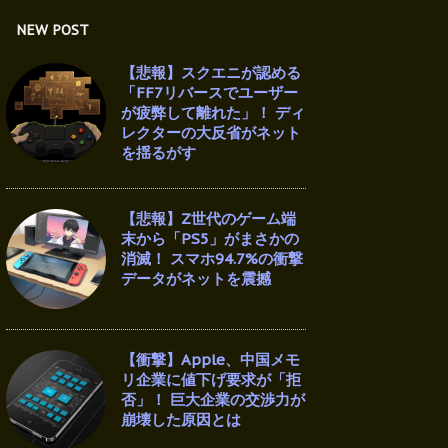
NEW POST
【悲報】スクエニが認める
「FF7リバースでユーザー
が疲弊して離れた」！ ディ
レクターの大反省がネット
を揺るがす
【悲報】Z世代のゲーム端
末から「PS5」がまさかの
消滅！ スマホ94.7%の衝撃
データがネットを震撼
【衝撃】Apple、中国メモ
リ企業に値下げ要求が「拒
否」！ 巨大企業の交渉力が
崩壊した原因とは