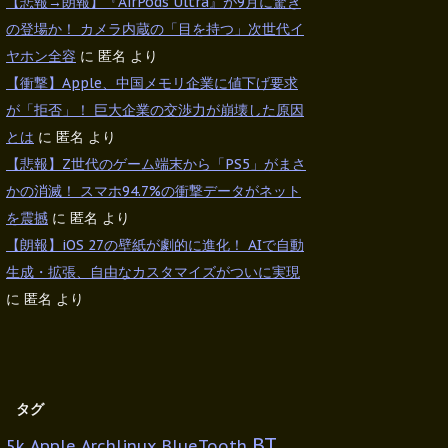
【悲報→朗報】『AirPods Ultra』が9月に驚き
の登場か！ カメラ内蔵の「目を持つ」次世代イ
ヤホン全容
に
匿名
より
【衝撃】Apple、中国メモリ企業に値下げ要求
が「拒否」！ 巨大企業の交渉力が崩壊した原因
とは
に
匿名
より
【悲報】Z世代のゲーム端末から「PS5」がまさ
かの消滅！ スマホ94.7%の衝撃データがネット
を震撼
に
匿名
より
【朗報】iOS 27の壁紙が劇的に進化！ AIで自動
生成・拡張、自由なカスタマイズがついに実現
に
匿名
より
タグ
BT
5k
Apple
Archlinux
BlueTooth