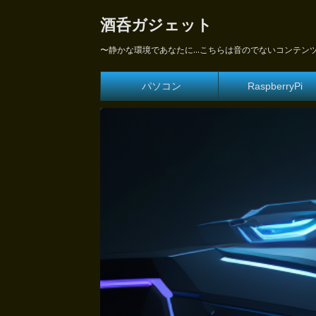
酒呑ガジェット
〜静かな環境であなたに...こちらは音のでないコンテン
パソコン
RaspberryPi