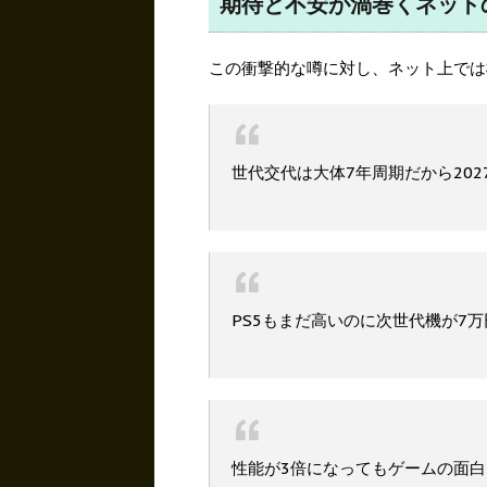
期待と不安が渦巻くネット
この衝撃的な噂に対し、ネット上では
世代交代は大体7年周期だから20
PS5もまだ高いのに次世代機が7
性能が3倍になってもゲームの面