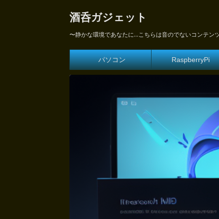
酒呑ガジェット
〜静かな環境であなたに...こちらは音のでないコンテン
パソコン
RaspberryPi