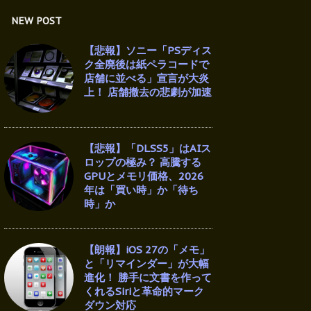
NEW POST
【悲報】ソニー「PSディス
ク全廃後は紙ペラコードで
店舗に並べる」宣言が大炎
上！ 店舗撤去の悲劇が加速
【悲報】「DLSS5」はAIス
ロップの極み？ 高騰する
GPUとメモリ価格、2026
年は「買い時」か「待ち
時」か
【朗報】iOS 27の「メモ」
と「リマインダー」が大幅
進化！ 勝手に文書を作って
くれるSiriと革命的マーク
ダウン対応