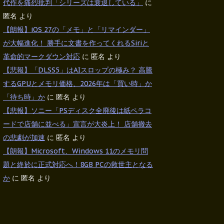
代作を痛烈批判「シリーズは衰退している」
に
匿名
より
【朗報】iOS 27の「メモ」と「リマインダー」
が大幅進化！ 勝手に文書を作ってくれるSiriと
革命的マークダウン対応
に
匿名
より
【悲報】「DLSS5」はAIスロップの極み？ 高騰
するGPUとメモリ価格、2026年は「買い時」か
「待ち時」か
に
匿名
より
【悲報】ソニー「PSディスク全廃後は紙ペラコ
ードで店舗に並べる」宣言が大炎上！ 店舗撤去
の悲劇が加速
に
匿名
より
【朗報】Microsoft、Windows 11のメモリ問
題と終於に正式対応へ！8GB PCの救世主となる
か
に
匿名
より