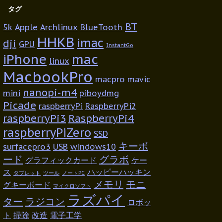
タグ
BT
5k
Apple
Archlinux
BlueTooth
HHKB
imac
dji
GPU
InstantGo
iPhone
mac
linux
MacbookPro
macpro
mavic
nanopi-m4
mini
piboydmg
Picade
raspberryPi
RaspberryPi2
raspberryPi3
RaspberryPi4
raspberryPiZero
SSD
キーボ
surfacepro3
USB
windows10
ード
グラボ
グラフィックカード
ケー
ス
ハッピーハッキン
タブレット
ツール
ノートPC
メモリ
モニ
グキーボード
マイクロソフト
ラズパイ
ター
ラジコン
ロボッ
ト
掃除
改造
電子工学