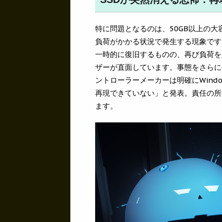
特に問題となるのは、50GB以上の大
負荷がかかる状況で発生する現象です
一時的に復旧するものの、再び負荷を
ザーが直面しています。事態をさらに
ントローラーメーカーは明確にWindo
再現できていない」と発表。責任の所
ます。