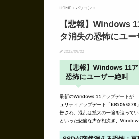
HOME
>
パソコン
>
【悲報】Windows
タ消失の恐怖にユー
2025/09/02
【悲報】Windows 
恐怖にユーザー絶叫
最新のWindows 11アップデー
ュリティアップデート「KB50638
告され、混乱は拡大の一途を辿ってい
といった悲痛な声が相次ぎ、Windo
SSDが突然消える恐怖：再現で