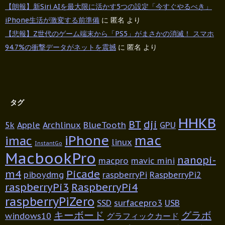
【朗報】新Siri AIを最大限に活かす5つの設定「今すぐやるべき」
iPhone生活が激変する前準備
に
匿名
より
【悲報】Z世代のゲーム端末から「PS5」がまさかの消滅！ スマホ
94.7%の衝撃データがネットを震撼
に
匿名
より
タグ
HHKB
BT
dji
5k
Apple
Archlinux
BlueTooth
GPU
iPhone
mac
imac
linux
InstantGo
MacbookPro
nanopi-
macpro
mavic mini
m4
Picade
piboydmg
raspberryPi
RaspberryPi2
raspberryPi3
RaspberryPi4
raspberryPiZero
SSD
surfacepro3
USB
キーボード
グラボ
windows10
グラフィックカード