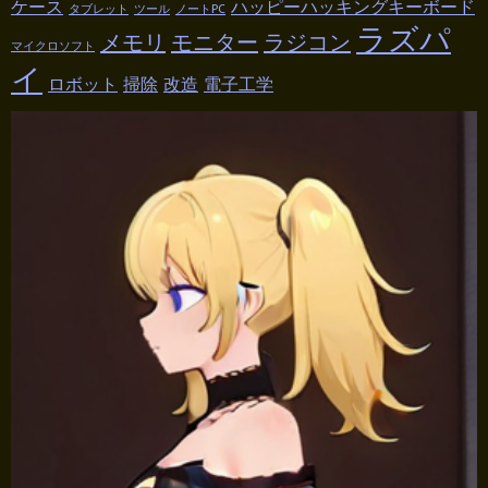
ケース
ハッピーハッキングキーボード
タブレット
ツール
ノートPC
ラズパ
メモリ
モニター
ラジコン
マイクロソフト
イ
ロボット
掃除
改造
電子工学