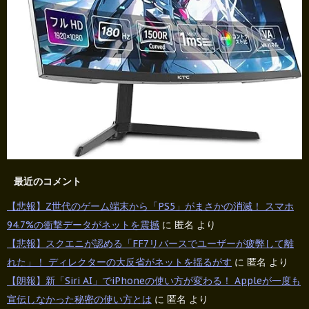
最近のコメント
【悲報】Z世代のゲーム端末から「PS5」がまさかの消滅！ スマホ
94.7%の衝撃データがネットを震撼
に
匿名
より
【悲報】スクエニが認める「FF7リバースでユーザーが疲弊して離
れた」！ ディレクターの大反省がネットを揺るがす
に
匿名
より
【朗報】新「Siri AI」でiPhoneの使い方が変わる！ Appleが一度も
宣伝しなかった秘密の使い方とは
に
匿名
より