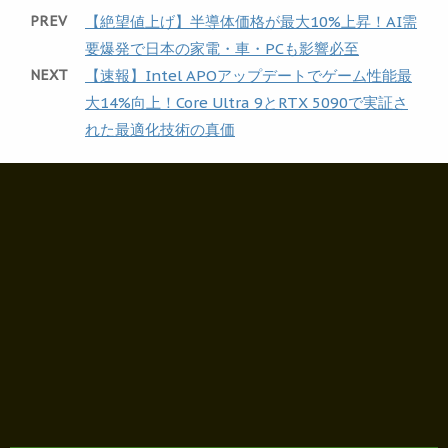
PREV
【絶望値上げ】半導体価格が最大10%上昇！AI需
要爆発で日本の家電・車・PCも影響必至
NEXT
【速報】Intel APOアップデートでゲーム性能最
大14%向上！Core Ultra 9とRTX 5090で実証さ
れた最適化技術の真価