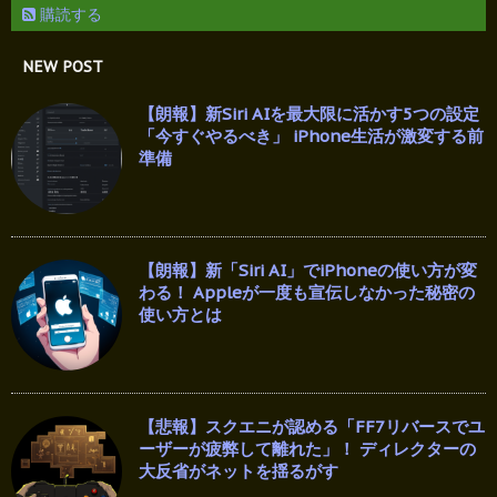
購読する
NEW POST
【朗報】新Siri AIを最大限に活かす5つの設定
「今すぐやるべき」 iPhone生活が激変する前
準備
【朗報】新「Siri AI」でiPhoneの使い方が変
わる！ Appleが一度も宣伝しなかった秘密の
使い方とは
【悲報】スクエニが認める「FF7リバースでユ
ーザーが疲弊して離れた」！ ディレクターの
大反省がネットを揺るがす