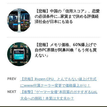
【悲報】中国の「信用スコア」、恋愛
の必須条件に…家賃まで決める評価経
済社会が日本にも迫る
【悲報】メモリ価格、60%爆上げで
自作PC界隈が阿鼻叫喚「もう何も買
えない」
PREV
【悲報】Ryzen CPU、とんでもない値上げ方式
にwww付属クーラー変更で価格爆上がり！
NEXT
【衝撃】“ゲーマー女優”本田翼のガチすぎるLoL
大会への挑戦！本業は大丈夫か？