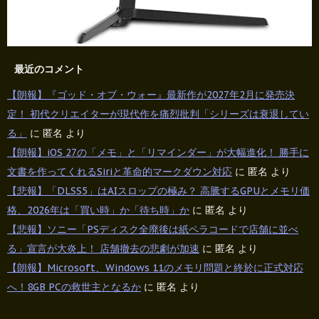
最近のコメント
【朗報】『ゴッド・オブ・ウォー』最新作が2027年2月に発売決
定！ 初代クリエイターが現代作を痛烈批判「シリーズは衰退してい
る」
に
匿名
より
【朗報】iOS 27の「メモ」と「リマインダー」が大幅進化！ 勝手に
文書を作ってくれるSiriと革命的マークダウン対応
に
匿名
より
【悲報】「DLSS5」はAIスロップの極み？ 高騰するGPUとメモリ価
格、2026年は「買い時」か「待ち時」か
に
匿名
より
【悲報】ソニー「PSディスク全廃後は紙ペラコードで店舗に並べ
る」宣言が大炎上！ 店舗撤去の悲劇が加速
に
匿名
より
【朗報】Microsoft、Windows 11のメモリ問題と終於に正式対応
へ！8GB PCの救世主となるか
に
匿名
より