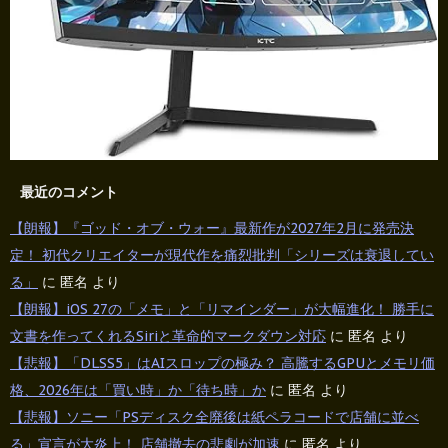
最近のコメント
【朗報】『ゴッド・オブ・ウォー』最新作が2027年2月に発売決
定！ 初代クリエイターが現代作を痛烈批判「シリーズは衰退してい
る」
に
匿名
より
【朗報】iOS 27の「メモ」と「リマインダー」が大幅進化！ 勝手に
文書を作ってくれるSiriと革命的マークダウン対応
に
匿名
より
【悲報】「DLSS5」はAIスロップの極み？ 高騰するGPUとメモリ価
格、2026年は「買い時」か「待ち時」か
に
匿名
より
【悲報】ソニー「PSディスク全廃後は紙ペラコードで店舗に並べ
る」宣言が大炎上！ 店舗撤去の悲劇が加速
に
匿名
より