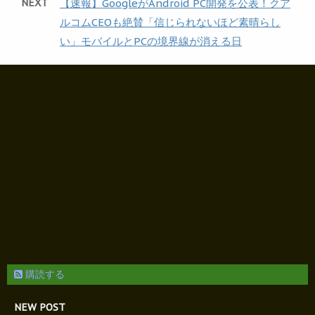
NEXT
【速報】GoogleがAndroid PC開発を公表！クア
ルコムCEOも絶賛「信じられないほど素晴らし
い」モバイルとPCの境界線が消える日
購読する
NEW POST