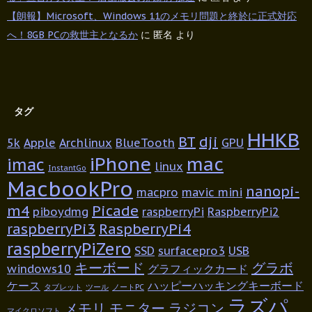
【朗報】Microsoft、Windows 11のメモリ問題と終於に正式対応
へ！8GB PCの救世主となるか
に
匿名
より
タグ
HHKB
BT
dji
5k
Apple
Archlinux
BlueTooth
GPU
iPhone
mac
imac
linux
InstantGo
MacbookPro
nanopi-
macpro
mavic mini
m4
Picade
piboydmg
raspberryPi
RaspberryPi2
raspberryPi3
RaspberryPi4
raspberryPiZero
SSD
surfacepro3
USB
キーボード
グラボ
windows10
グラフィックカード
ケース
ハッピーハッキングキーボード
タブレット
ツール
ノートPC
ラズパ
メモリ
モニター
ラジコン
マイクロソフト