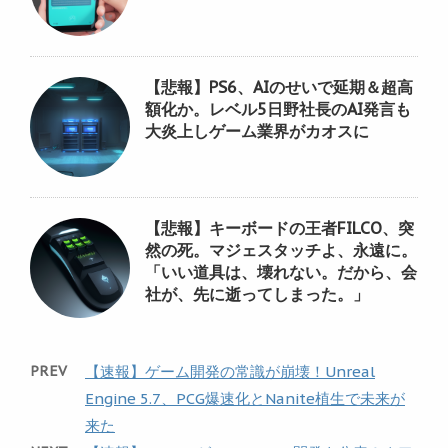
【悲報】PS6、AIのせいで延期＆超高
額化か。レベル5日野社長のAI発言も
大炎上しゲーム業界がカオスに
【悲報】キーボードの王者FILCO、突
然の死。マジェスタッチよ、永遠に。
「いい道具は、壊れない。だから、会
社が、先に逝ってしまった。」
PREV
【速報】ゲーム開発の常識が崩壊！Unreal
Engine 5.7、PCG爆速化とNanite植生で未来が
来た