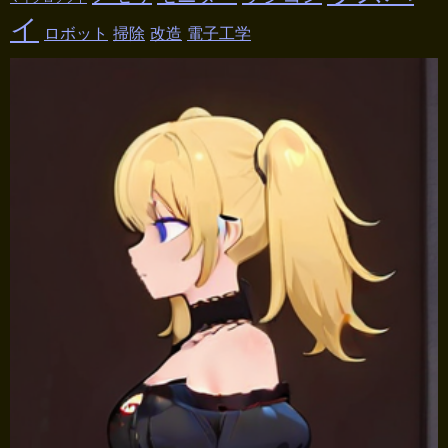
イ
ロボット
掃除
改造
電子工学