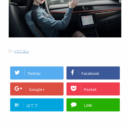
-
パソコン
Twitter
Facebook
Google+
Pocket
B!
はてブ
LINE