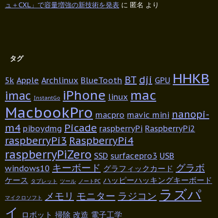
ュ＋CXL」で容量増強の新技術を発表
に
匿名
より
タグ
HHKB
BT
dji
5k
Apple
Archlinux
BlueTooth
GPU
iPhone
mac
imac
linux
InstantGo
MacbookPro
nanopi-
macpro
mavic mini
m4
Picade
piboydmg
raspberryPi
RaspberryPi2
raspberryPi3
RaspberryPi4
raspberryPiZero
SSD
surfacepro3
USB
キーボード
グラボ
windows10
グラフィックカード
ケース
ハッピーハッキングキーボード
タブレット
ツール
ノートPC
ラズパ
メモリ
モニター
ラジコン
マイクロソフト
イ
ロボット
掃除
改造
電子工学