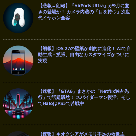
【悲報→朗報】『AirPods Ultra』が9月に驚
きの登場か！ カメラ内蔵の「目を持つ」次世
代イヤホン全容
【朗報】iOS 27の壁紙が劇的に進化！ AIで自
動生成・拡張、自由なカスタマイズがついに
実現
【速報】『GTA6』まさかの「Netflix独占先
行」で話題騒然！ スパイダーマン復活、そし
てHaloはPS5で苦戦中
【速報】キオクシアがメモリ不足の救世主