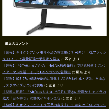
最近のコメント
【速報】キオクシアがメモリ不足の救世主に？ AI向け「XLフラッシ
ュ＋CXL」で容量増強の新技術を発表
に
匿名
より
【速報】『GTA6』まさかの「Netflix独占先行」で話題騒然！ スパ
イダーマン復活、そしてHaloはPS5で苦戦中
に
匿名
より
【朗報】iOS 27の壁紙が劇的に進化！ AIで自動生成・拡張、自由な
カスタマイズがついに実現
に
匿名
より
【悲報→朗報】『AirPods Ultra』が9月に驚きの登場か！ カメラ内
蔵の「目を持つ」次世代イヤホン全容
に
匿名
より
【速報】キオクシアがメモリ不足の救世主に？ AI向け「XLフラッシ