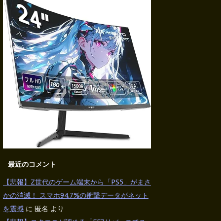
最近のコメント
【悲報】Z世代のゲーム端末から「PS5」がまさ
かの消滅！ スマホ94.7%の衝撃データがネット
を震撼
に
匿名
より