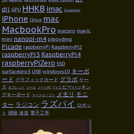
HHKB
imac
dji
GPU
InstantGo
iPhone
mac
linux
MacbookPro
macpro
mavic
nanopi-m4
mini
piboydmg
Picade
raspberryPi
RaspberryPi2
raspberryPi3
RaspberryPi4
raspberryPiZero
SSD
キーボ
surfacepro3
USB
windows10
ード
グラボ
グラフィックカード
ケー
ス
ハッピーハッキン
タブレット
ツール
ノートPC
メモリ
モニ
グキーボード
マイクロソフト
ラズパイ
ター
ラジコン
ロボッ
ト
掃除
改造
電子工学