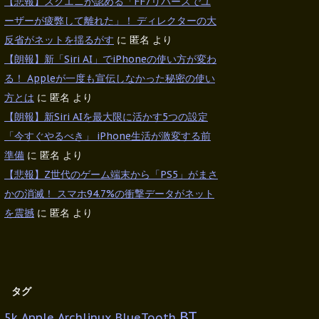
【悲報】スクエニが認める「FF7リバースでユ
ーザーが疲弊して離れた」！ ディレクターの大
反省がネットを揺るがす
に
匿名
より
【朗報】新「Siri AI」でiPhoneの使い方が変わ
る！ Appleが一度も宣伝しなかった秘密の使い
方とは
に
匿名
より
【朗報】新Siri AIを最大限に活かす5つの設定
「今すぐやるべき」 iPhone生活が激変する前
準備
に
匿名
より
【悲報】Z世代のゲーム端末から「PS5」がまさ
かの消滅！ スマホ94.7%の衝撃データがネット
を震撼
に
匿名
より
タグ
BT
5k
Apple
Archlinux
BlueTooth