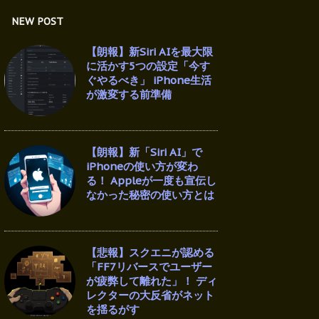
NEW POST
【朗報】新Siri AIを最大限
に活かす5つの設定「今す
ぐやるべき」 iPhone生活
が激変する前準備
【朗報】新「Siri AI」で
iPhoneの使い方が変わ
る！ Appleが一度も宣伝し
なかった秘密の使い方とは
【悲報】スクエニが認める
「FF7リバースでユーザー
が疲弊して離れた」！ ディ
レクターの大反省がネット
を揺るがす