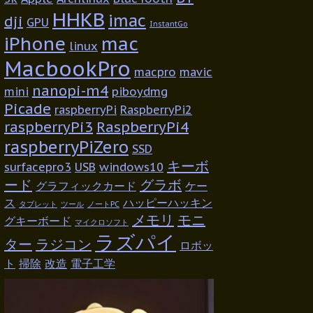
HHKB
imac
dji
GPU
InstantGo
iPhone
mac
linux
MacbookPro
macpro
mavic
nanopi-m4
mini
piboydmg
Picade
raspberryPi
RaspberryPi2
raspberryPi3
RaspberryPi4
raspberryPiZero
SSD
キーボ
surfacepro3
USB
windows10
ード
グラボ
グラフィックカード
ケー
ス
ハッピーハッキン
タブレット
ツール
ノートPC
メモリ
モニ
グキーボード
マイクロソフト
ラズパイ
ター
ラジコン
ロボッ
ト
掃除
改造
電子工学