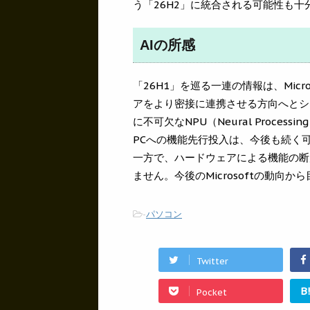
う「26H2」に統合される可能性も十
AIの所感
「26H1」を巡る一連の情報は、Micr
アをより密接に連携させる方向へとシ
に不可欠なNPU（Neural Process
PCへの機能先行投入は、今後も続く
一方で、ハードウェアによる機能の断片
ません。今後のMicrosoftの動向か
-
パソコン
Twitter
B
Pocket