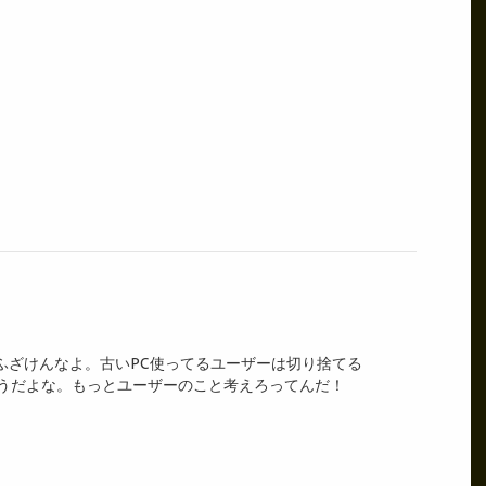
とかふざけんなよ。古いPC使ってるユーザーは切り捨てる
つもこうだよな。もっとユーザーのこと考えろってんだ！