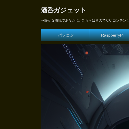
酒呑ガジェット
〜静かな環境であなたに...こちらは音のでないコンテン
パソコン
RaspberryPi