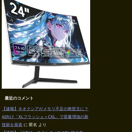
最近のコメント
【速報】キオクシアがメモリ不足の救世主に？
AI向け「XLフラッシュ＋CXL」で容量増強の新
技術を発表
に
匿名
より