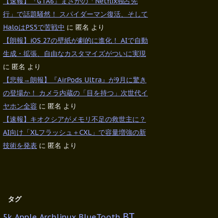
【速報】『GTA6』まさかの「Netflix独占先
行」で話題騒然！ スパイダーマン復活、そして
HaloはPS5で苦戦中
に
匿名
より
【朗報】iOS 27の壁紙が劇的に進化！ AIで自動
生成・拡張、自由なカスタマイズがついに実現
に
匿名
より
【悲報→朗報】『AirPods Ultra』が9月に驚き
の登場か！ カメラ内蔵の「目を持つ」次世代イ
ヤホン全容
に
匿名
より
【速報】キオクシアがメモリ不足の救世主に？
AI向け「XLフラッシュ＋CXL」で容量増強の新
技術を発表
に
匿名
より
タグ
BT
5k
Apple
Archlinux
BlueTooth