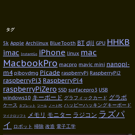
タグ
HHKB
BT
dji
5k
Apple
Archlinux
BlueTooth
GPU
iPhone
mac
imac
linux
InstantGo
MacbookPro
nanopi-
macpro
mavic mini
m4
Picade
piboydmg
raspberryPi
RaspberryPi2
raspberryPi3
RaspberryPi4
raspberryPiZero
SSD
surfacepro3
USB
キーボード
グラボ
windows10
グラフィックカード
ケース
ハッピーハッキングキーボード
タブレット
ツール
ノートPC
ラズパ
メモリ
モニター
ラジコン
マイクロソフト
イ
ロボット
掃除
改造
電子工学