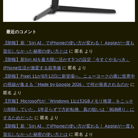
最近のコメント
【朗報】新「Siri AI」でiPhoneの使い方が変わる！ Appleが一度も
宣伝しなかった秘密の使い方とは
に
匿名
より
【朗報】新Siri AIを最大限に活かす5つの設定「今すぐやるべき」
iPhone生活が激変する前準備
に
匿名
より
【朗報】Pixel 11が8月12日に新登場へ。ニューヨークの夜に世界中
の視線が集まる「Made by Google 2026」で何が発表されるのか
に
匿名
より
【悲報】Microsoftが「Windows 11は32GBメモリ推奨」をこっそ
り削除していた。1年足らずで方針転換、真の狙いは「8GB縛り」に
するためだった
に
匿名
より
【朗報】新「Siri AI」でiPhoneの使い方が変わる！ Appleが一度も
宣伝しなかった秘密の使い方とは
に
匿名
より