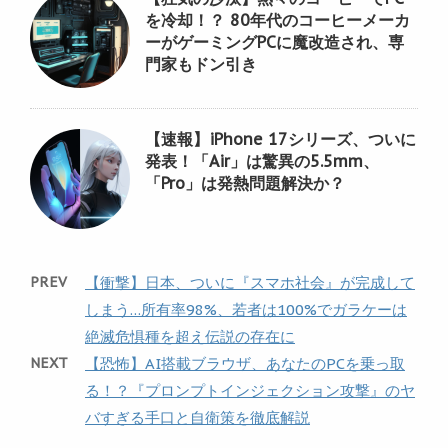
を冷却！？ 80年代のコーヒーメーカ
ーがゲーミングPCに魔改造され、専
門家もドン引き
【速報】iPhone 17シリーズ、ついに
発表！「Air」は驚異の5.5mm、
「Pro」は発熱問題解決か？
PREV
【衝撃】日本、ついに『スマホ社会』が完成して
しまう…所有率98%、若者は100%でガラケーは
絶滅危惧種を超え伝説の存在に
NEXT
【恐怖】AI搭載ブラウザ、あなたのPCを乗っ取
る！？『プロンプトインジェクション攻撃』のヤ
バすぎる手口と自衛策を徹底解説