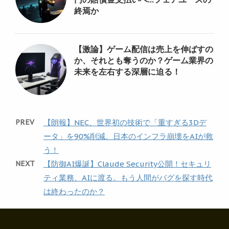
終焉か
【激論】ゲーム配信は売上を伸ばすの
か、それとも奪うのか？ゲーム業界の
未来を左右する深層に迫る！
PREV
【朗報】NEC、世界初の技術で「重すぎる3Dデ
ータ」を90%削減。日本のインフラ崩壊をAIが救
う！
NEXT
【防御AI爆誕】Claude Security公開！セキュリ
ティ業務、AIに渡る。もう人間がバグを探す時代
は終わったのか？