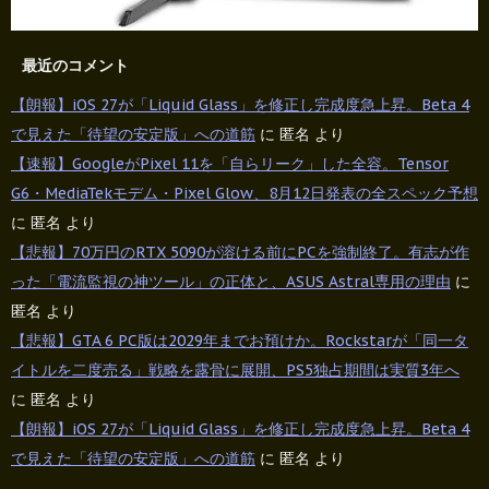
最近のコメント
【朗報】iOS 27が「Liquid Glass」を修正し完成度急上昇。Beta 4
で見えた「待望の安定版」への道筋
に
匿名
より
【速報】GoogleがPixel 11を「自らリーク」した全容。Tensor
G6・MediaTekモデム・Pixel Glow、8月12日発表の全スペック予想
に
匿名
より
【悲報】70万円のRTX 5090が溶ける前にPCを強制終了。有志が作
った「電流監視の神ツール」の正体と、ASUS Astral専用の理由
に
匿名
より
【悲報】GTA 6 PC版は2029年までお預けか。Rockstarが「同一タ
イトルを二度売る」戦略を露骨に展開、PS5独占期間は実質3年へ
に
匿名
より
【朗報】iOS 27が「Liquid Glass」を修正し完成度急上昇。Beta 4
で見えた「待望の安定版」への道筋
に
匿名
より