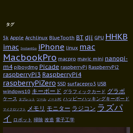
タグ
HHKB
BT
dji
5k
Apple
Archlinux
BlueTooth
GPU
iPhone
mac
imac
linux
InstantGo
MacbookPro
nanopi-
macpro
mavic mini
m4
Picade
piboydmg
raspberryPi
RaspberryPi2
raspberryPi3
RaspberryPi4
raspberryPiZero
SSD
surfacepro3
USB
キーボード
グラボ
windows10
グラフィックカード
ケース
ハッピーハッキングキーボード
タブレット
ツール
ノートPC
ラズパ
メモリ
モニター
ラジコン
マイクロソフト
イ
ロボット
掃除
改造
電子工学