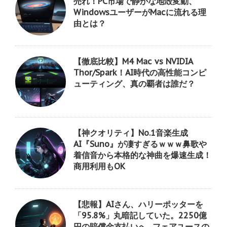
売れ！PC市場で静かな地殻変動、
WindowsユーザーがMacに流れる理
由とは？
【徹底比較】M4 Mac vs NVIDIA
Thor/Spark！AI時代の高性能コンピ
ューティング、真の覇者は誰だ？
【神クオリティ】No.1音楽生成
AI『Suno』が凄すぎるｗｗｗ鼻歌や
着信音から本格的な神曲を爆速生成！
商用利用もOK
【悲報】AIさん、ハリーポッターを
「95.8%」丸暗記していた。2250億
円の賠償金支払いへ…フェアユースの