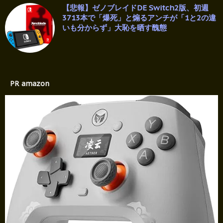
【悲報】ゼノブレイドDE Switch2版、初週
3713本で「爆死」と煽るアンチが「1と2の違
いも分からず」大恥を晒す醜態
PR amazon