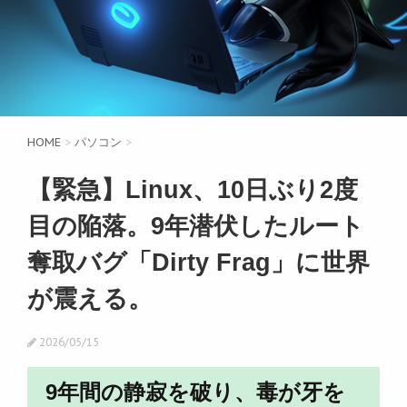
HOME
>
パソコン
>
【緊急】Linux、10日ぶり2度
目の陥落。9年潜伏したルート
奪取バグ「Dirty Frag」に世界
が震える。
2026/05/15
9年間の静寂を破り、毒が牙を