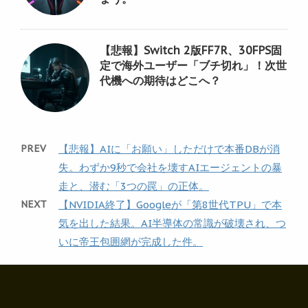
【悲報】Switch 2版FF7R、30FPS固
定で海外ユーザー「ブチ切れ」！次世
代機への期待はどこへ？
PREV
【悲報】AIに「お願い」しただけで本番DBが消
失。わずか9秒で会社を壊すAIエージェントの暴
走と、潜む「3つの罠」の正体。
NEXT
【NVIDIA終了】Googleが「第8世代TPU」で本
気を出した結果。AI半導体の常識が破壊され、つ
いに帝王包囲網が完成した件。