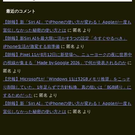
最近のコメント
【朗報】新「Siri AI」でiPhoneの使い方が変わる！ Appleが一度も
宣伝しなかった秘密の使い方とは
に
匿名
より
【朗報】新Siri AIを最大限に活かす5つの設定「今すぐやるべき」
iPhone生活が激変する前準備
に
匿名
より
【朗報】Pixel 11が8月12日に新登場へ。ニューヨークの夜に世界中
の視線が集まる「Made by Google 2026」で何が発表されるのか
に
匿名
より
【悲報】Microsoftが「Windows 11は32GBメモリ推奨」をこっそ
り削除していた。1年足らずで方針転換、真の狙いは「8GB縛り」に
するためだった
に
匿名
より
【朗報】新「Siri AI」でiPhoneの使い方が変わる！ Appleが一度も
宣伝しなかった秘密の使い方とは
に
匿名
より