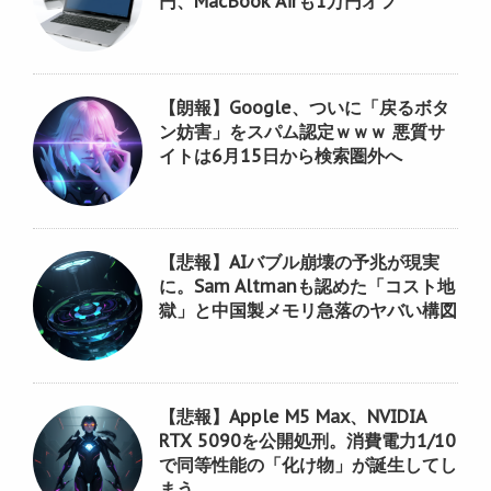
円、MacBook Airも1万円オフ
【朗報】Google、ついに「戻るボタ
ン妨害」をスパム認定ｗｗｗ 悪質サ
イトは6月15日から検索圏外へ
【悲報】AIバブル崩壊の予兆が現実
に。Sam Altmanも認めた「コスト地
獄」と中国製メモリ急落のヤバい構図
【悲報】Apple M5 Max、NVIDIA
RTX 5090を公開処刑。消費電力1/10
で同等性能の「化け物」が誕生してし
まう。