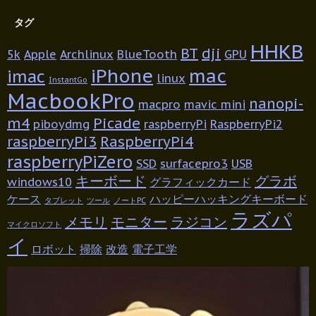
タグ
HHKB
BT
dji
5k
Apple
Archlinux
BlueTooth
GPU
iPhone
mac
imac
linux
InstantGo
MacbookPro
nanopi-
macpro
mavic mini
m4
Picade
piboydmg
raspberryPi
RaspberryPi2
raspberryPi3
RaspberryPi4
raspberryPiZero
SSD
surfacepro3
USB
キーボード
グラボ
windows10
グラフィックカード
ケース
ハッピーハッキングキーボード
タブレット
ツール
ノートPC
ラズパ
メモリ
モニター
ラジコン
マイクロソフト
イ
ロボット
掃除
改造
電子工学