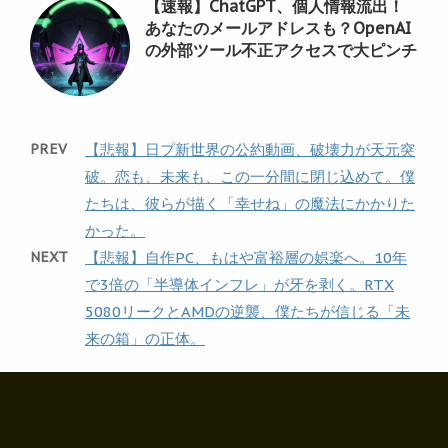
【速報】ChatGPT、個人情報流出！
あなたのメールアドレスも？OpenAI
の外部ツール不正アクセスで大ピンチ
PREV
【悲報】日プ新世界の公約動画、破壊力が天元突
破。恋も、未来も、この一分間に閉じ込めて。僕
たちは、彼らが描く「幸せね」の魔法にかかりた
かった。
NEXT
【悲報】自作PC、もはや富裕層の娯楽へ。10年
で3倍の「半導体インフレ」が牙を剥く。RTX
5080リークとAMDの逆襲、僕たちが信じる「未
来の箱」の正体。