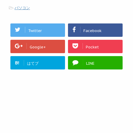
-
パソコン
Twitter
Facebook
Google+
Pocket
B!
はてブ
LINE