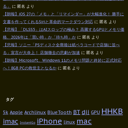
る」
に
匿名
より
【朗報】iOS 27の「メモ」と「リマインダー」が大幅進化！ 勝手に
文書を作ってくれるSiriと革命的マークダウン対応
に
匿名
より
【悲報】「DLSS5」はAIスロップの極み？ 高騰するGPUとメモリ価
格、2026年は「買い時」か「待ち時」か
に
匿名
より
【悲報】ソニー「PSディスク全廃後は紙ペラコードで店舗に並べ
る」宣言が大炎上！ 店舗撤去の悲劇が加速
に
匿名
より
【朗報】Microsoft、Windows 11のメモリ問題と終於に正式対応
へ！8GB PCの救世主となるか
に
匿名
より
タグ
HHKB
BT
dji
5k
Apple
Archlinux
BlueTooth
GPU
iPhone
mac
imac
linux
InstantGo