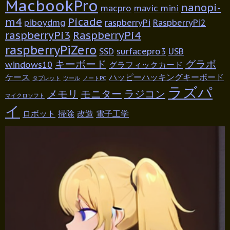
MacbookPro
nanopi-
macpro
mavic mini
m4
Picade
piboydmg
raspberryPi
RaspberryPi2
raspberryPi3
RaspberryPi4
raspberryPiZero
SSD
surfacepro3
USB
キーボード
グラボ
windows10
グラフィックカード
ケース
ハッピーハッキングキーボード
タブレット
ツール
ノートPC
ラズパ
メモリ
モニター
ラジコン
マイクロソフト
イ
ロボット
掃除
改造
電子工学