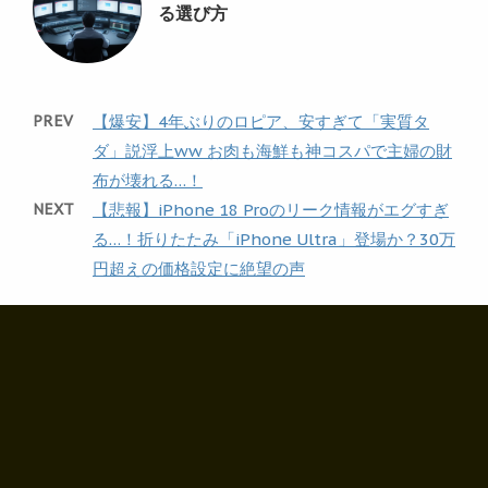
る選び方
PREV
【爆安】4年ぶりのロピア、安すぎて「実質タ
ダ」説浮上ww お肉も海鮮も神コスパで主婦の財
布が壊れる…！
NEXT
【悲報】iPhone 18 Proのリーク情報がエグすぎ
る…！折りたたみ「iPhone Ultra」登場か？30万
円超えの価格設定に絶望の声