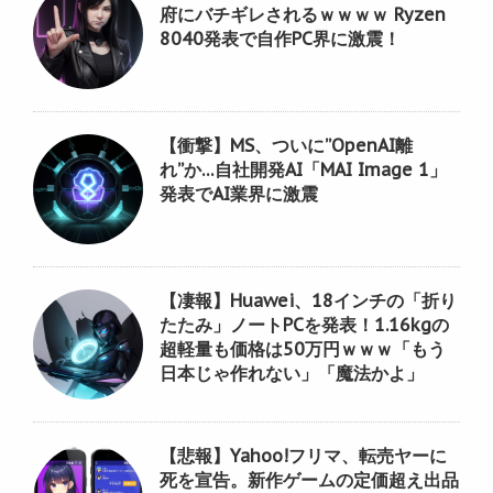
府にバチギレされるｗｗｗｗ Ryzen
8040発表で自作PC界に激震！
【衝撃】MS、ついに”OpenAI離
れ”か…自社開発AI「MAI Image 1」
発表でAI業界に激震
【凄報】Huawei、18インチの「折り
たたみ」ノートPCを発表！1.16kgの
超軽量も価格は50万円ｗｗｗ「もう
日本じゃ作れない」「魔法かよ」
【悲報】Yahoo!フリマ、転売ヤーに
死を宣告。新作ゲームの定価超え出品