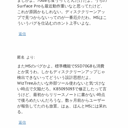
まじかよ。70GBも食うってどんだけだよ。うちの
Surface Proも最近動作重いなと思ってたけど、
これが原因かもしれない。ディスククリーンアッ
プで見つからないってのが一番厄介だわ。MSはこ
ういうバグを仕込むのホント上手いよな。
返信
匿名
より:
またMSのバグかよ。標準機能でSSD70GBも消費
とか笑うわ。しかもディスククリーンアップじゃ
検出できないってどういう設計思想だよ。
WizTreeみたいな外部ツール使わないと気づけな
い時点で欠陥だろ。KB5095093で修正したって言
うけど、最初からリリースノートに書かない時点
で後ろめたいんだろうな。数ヶ月前からユーザー
が報告してたのも放置。はぁ、ほんとMSには呆れ
る。
返信