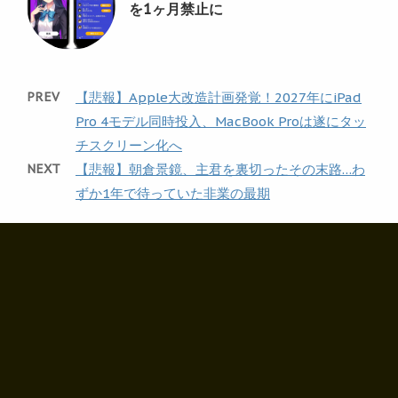
を1ヶ月禁止に
PREV
【悲報】Apple大改造計画発覚！2027年にiPad
Pro 4モデル同時投入、MacBook Proは遂にタッ
チスクリーン化へ
NEXT
【悲報】朝倉景鏡、主君を裏切ったその末路…わ
ずか1年で待っていた非業の最期