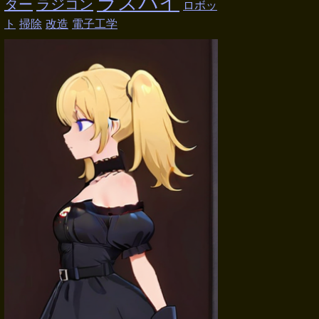
ラズパイ
ター
ラジコン
ロボッ
ト
掃除
改造
電子工学