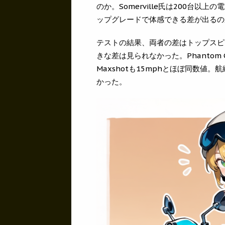
のか。Somerville氏は200台
ップグレードで体感できる差が出るの
テストの結果、両者の差はトップスピー
きな差は見られなかった。Phantom 
Maxshotも15mphとほぼ同数値
かった。