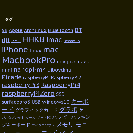
タグ
BT
5k
Apple
Archlinux
BlueTooth
HHKB
imac
dji
GPU
InstantGo
iPhone
mac
linux
MacbookPro
macpro
mavic
nanopi-m4
mini
piboydmg
Picade
raspberryPi
RaspberryPi2
raspberryPi3
RaspberryPi4
raspberryPiZero
SSD
キーボ
surfacepro3
USB
windows10
ード
グラボ
グラフィックカード
ケー
ス
ハッピーハッキン
タブレット
ツール
ノートPC
メモリ
モニ
グキーボード
マイクロソフト