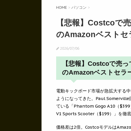
HOME
>
パソコン
>
【悲報】Costco
のAmazonベスト
2026/07/06
【悲報】Costcoで売っ
のAmazonベストセ
電動キックボード市場が急拡大する中
ようになってきた。Paul Somerville氏
ている「Phantom Gogo A10（$3
V1 Sports Scooter（$199）」
価格差は2倍。CostcoモデルはAm