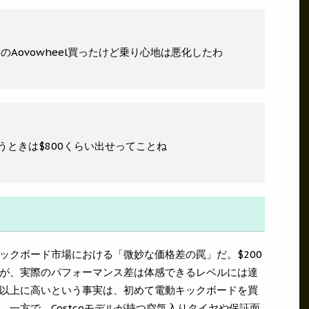
150のAovowheel買ったけど乗り心地は悪化したわ
うときは$800くらい出せってことね
ックボード市場における「微妙な価格差の罠」だ。$200
あるが、実際のパフォーマンス差は体感できるレベルには達
以上に高いという事実は、初めて電動キックボードを買
一方で、Costcoモデルが持つ空気入りタイヤや保証面