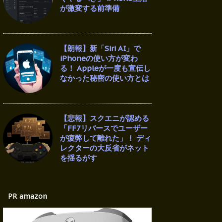
が激変する前準備
【朗報】新「Siri AI」で
iPhoneの使い方が変わ
る！ Appleが一度も宣伝し
なかった秘密の使い方とは
【悲報】スクエニが認める
「FF7リバースでユーザー
が疲弊して離れた」！ ディ
レクターの大反省がネット
を揺るがす
PR amazon