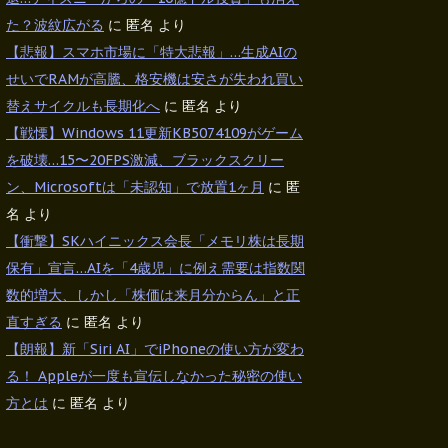
た？波紋広がる
に
匿名
より
【悲報】スマホ市場に「特大悲報」…生成AIの
せいでRAMが高騰、格安機は安さが失われ買い
替えサイクルも長期化へ
に
匿名
より
【戦慄】Windows 11更新KB5074109がゲーム
を破壊…15〜20FPS激減、ブラックスクリー
ン、Microsoftは「未認知」で放置1ヶ月
に
匿
名
より
【衝撃】SKハイニックス会長「メモリ株は長期
保有」宣言…AIを「4歳児」に例え需要は指数関
数的増大、しかし「株価は来月分からん」と正
直すぎる
に
匿名
より
【朗報】新「Siri AI」でiPhoneの使い方が変わ
る！ Appleが一度も宣伝しなかった秘密の使い
方とは
に
匿名
より