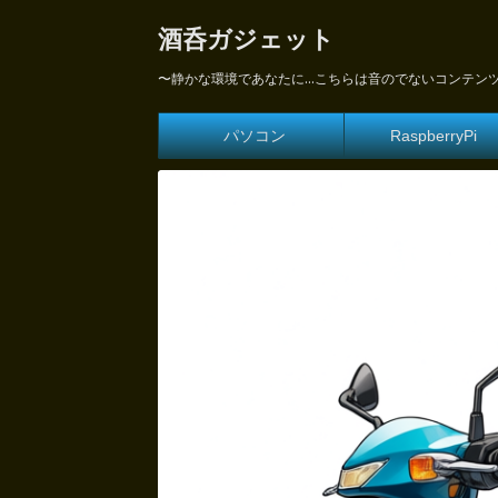
酒呑ガジェット
〜静かな環境であなたに...こちらは音のでないコンテン
パソコン
RaspberryPi