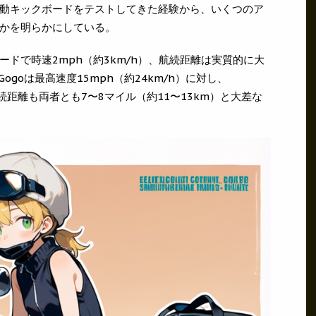
以上の電動キックボードをテストしてきた経験から、いくつのア
かを明らかにしている。
ドで時速2mph（約3km/h）、航続距離は実質的に大
Gogoは最高速度15mph（約24km/h）に対し、
。航続距離も両者とも7〜8マイル（約11〜13km）と大差な