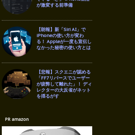
が激変する前準備
【朗報】新「Siri AI」で
iPhoneの使い方が変わ
る！ Appleが一度も宣伝し
なかった秘密の使い方とは
【悲報】スクエニが認める
「FF7リバースでユーザー
が疲弊して離れた」！ ディ
レクターの大反省がネット
を揺るがす
PR amazon