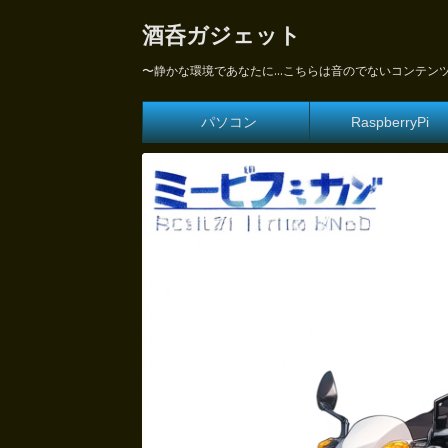
酒呑ガジェット
〜静かな環境であなたに...こちらは音のでないコンテン
パソコン
RaspberryPi