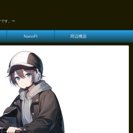
ツです。〜
NanoPi
周辺機器