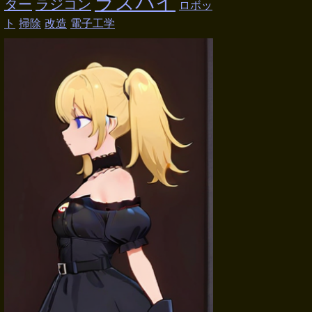
ラズパイ
ター
ラジコン
ロボッ
ト
掃除
改造
電子工学