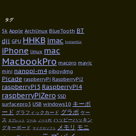
タグ
BT
5k
Apple
Archlinux
BlueTooth
HHKB
imac
dji
GPU
InstantGo
iPhone
mac
linux
MacbookPro
macpro
mavic
nanopi-m4
mini
piboydmg
Picade
raspberryPi
RaspberryPi2
raspberryPi3
RaspberryPi4
raspberryPiZero
SSD
キーボ
surfacepro3
USB
windows10
ード
グラボ
グラフィックカード
ケー
ス
ハッピーハッキン
タブレット
ツール
ノートPC
メモリ
モニ
グキーボード
マイクロソフト