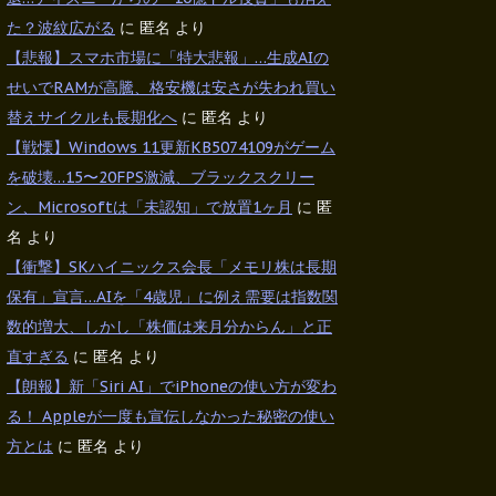
た？波紋広がる
に
匿名
より
【悲報】スマホ市場に「特大悲報」…生成AIの
せいでRAMが高騰、格安機は安さが失われ買い
替えサイクルも長期化へ
に
匿名
より
【戦慄】Windows 11更新KB5074109がゲーム
を破壊…15〜20FPS激減、ブラックスクリー
ン、Microsoftは「未認知」で放置1ヶ月
に
匿
名
より
【衝撃】SKハイニックス会長「メモリ株は長期
保有」宣言…AIを「4歳児」に例え需要は指数関
数的増大、しかし「株価は来月分からん」と正
直すぎる
に
匿名
より
【朗報】新「Siri AI」でiPhoneの使い方が変わ
る！ Appleが一度も宣伝しなかった秘密の使い
方とは
に
匿名
より