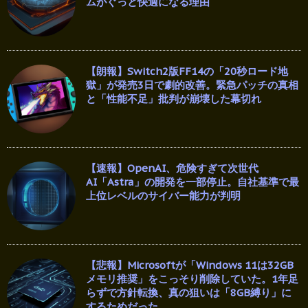
ムがぐっと快適になる理由
【朗報】Switch2版FF14の「20秒ロード地
獄」が発売3日で劇的改善。緊急パッチの真相
と「性能不足」批判が崩壊した幕切れ
【速報】OpenAI、危険すぎて次世代
AI「Astra」の開発を一部停止。自社基準で最
上位レベルのサイバー能力が判明
【悲報】Microsoftが「Windows 11は32GB
メモリ推奨」をこっそり削除していた。1年足
らずで方針転換、真の狙いは「8GB縛り」に
するためだった