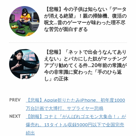
【悲報】今の子供は知らない「データ
が消える絶望」！親の掃除機、復活の
呪文…昔のゲーマーが味わった理不尽
な苦労が面白すぎる
【悲報】「ネットで出会うなんてあり
えない」とバカにした奴がマッチング
アプリ勧めてくる件…20年前の常識が
今の非常識に変わった「手のひら返
し」の正体
PREV
【悲報】Apple折りたたみiPhone、初年度1000
万台計画で大博打。サプライヤー悲鳴
NEXT
【朗報】コナミ『がんばれゴエモン大集合！』が
爆売れ。13タイトル収録5000円以下で全国完売
続出