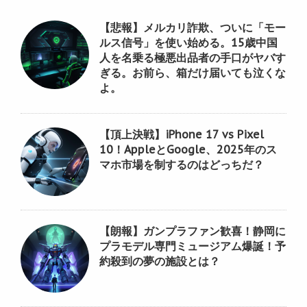
【悲報】メルカリ詐欺、ついに「モー
ルス信号」を使い始める。15歳中国
人を名乗る極悪出品者の手口がヤバす
ぎる。お前ら、箱だけ届いても泣くな
よ。
【頂上決戦】iPhone 17 vs Pixel
10！AppleとGoogle、2025年のス
マホ市場を制するのはどっちだ？
【朗報】ガンプラファン歓喜！静岡に
プラモデル専門ミュージアム爆誕！予
約殺到の夢の施設とは？