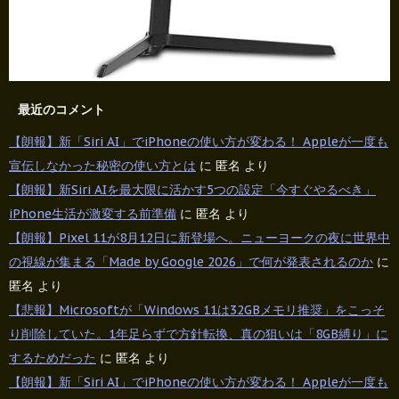
最近のコメント
【朗報】新「Siri AI」でiPhoneの使い方が変わる！ Appleが一度も
宣伝しなかった秘密の使い方とは
に
匿名
より
【朗報】新Siri AIを最大限に活かす5つの設定「今すぐやるべき」
iPhone生活が激変する前準備
に
匿名
より
【朗報】Pixel 11が8月12日に新登場へ。ニューヨークの夜に世界中
の視線が集まる「Made by Google 2026」で何が発表されるのか
に
匿名
より
【悲報】Microsoftが「Windows 11は32GBメモリ推奨」をこっそ
り削除していた。1年足らずで方針転換、真の狙いは「8GB縛り」に
するためだった
に
匿名
より
【朗報】新「Siri AI」でiPhoneの使い方が変わる！ Appleが一度も