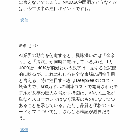
は言えないでしょう。NVIDIA包囲網がどうなるか
は、今年後半の注目ポイントですね。
返信
匿名
より:
AI業界の動向を俯瞰すると、興味深いのは「金余
り」と「淘汰」が同時に進行している点だ。1万
4000社中40%が消滅という数字は一見すると悲観
的に映るが、これはむしろ健全な市場の調整作用
と言える。特に注目すべきはDeepSeekのコスト
競争力で、600万ドルの訓練コストで開発されたモ
デルが既存の巨人を脅かす構図は、AIの民主化が
単なるスローガンではなく現実のものになりつつ
あることを示している。ただし品質と価格のトレ
ードオフについては、さらなる検証が必要だろ
う。
返信