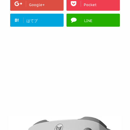
Google+
Pocket
B!
はてブ
LINE