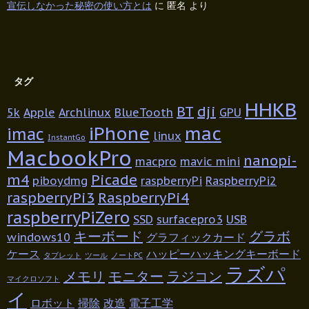
宣伝しなかった秘密の使い方とは
に
匿名
より
タグ
HHKB
BT
dji
5k
Apple
Archlinux
BlueTooth
GPU
iPhone
mac
imac
linux
InstantGo
MacbookPro
nanopi-
macpro
mavic mini
m4
Picade
piboydmg
raspberryPi
RaspberryPi2
raspberryPi3
RaspberryPi4
raspberryPiZero
SSD
surfacepro3
USB
キーボード
グラボ
windows10
グラフィックカード
ケース
ハッピーハッキングキーボード
タブレット
ツール
ノートPC
ラズパ
メモリ
モニター
ラジコン
マイクロソフト
イ
ロボット
掃除
改造
電子工学