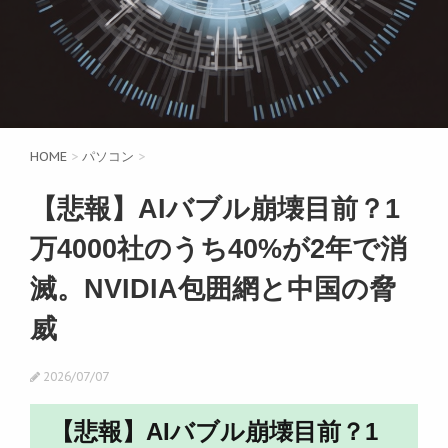
HOME
>
パソコン
>
【悲報】AIバブル崩壊目前？1
万4000社のうち40%が2年で消
滅。NVIDIA包囲網と中国の脅
威
2026/07/07
【悲報】AIバブル崩壊目前？1