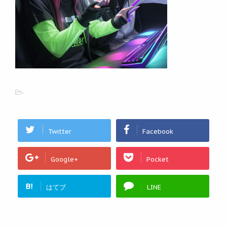
-
Twitter
Facebook
Google+
Pocket
B!
はてブ
LINE