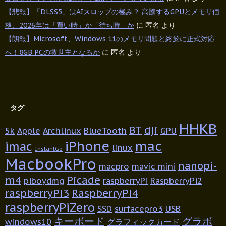
【悲報】「DLSS5」はAIスロップの極み？ 高騰するGPUとメモリ価
格、2026年は「買い時」か「待ち時」か
に
匿名
より
【朗報】Microsoft、Windows 11のメモリ問題と終於に正式対応
へ！8GB PCの救世主となるか
に
匿名
より
タグ
HHKB
BT
dji
5k
Apple
Archlinux
BlueTooth
GPU
iPhone
mac
imac
linux
InstantGo
MacbookPro
nanopi-
macpro
mavic mini
m4
Picade
piboydmg
raspberryPi
RaspberryPi2
raspberryPi3
RaspberryPi4
raspberryPiZero
SSD
surfacepro3
USB
キーボード
グラボ
windows10
グラフィックカード