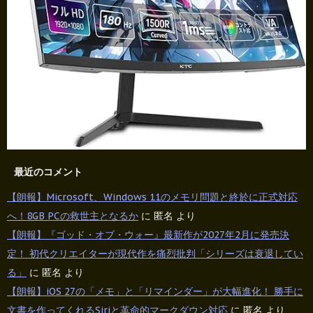
最近のコメント
【朗報】Microsoft、Windows 11のメモリ問題と終於に正式対応
へ！8GB PCの救世主となるか
に
匿名
より
【朗報】『ゴッド・オブ・ウォー』最新作が2027年2月に発売決
定！ 初代クリエイターが現代作を痛烈批判「シリーズは衰退してい
る」
に
匿名
より
【朗報】iOS 27の「メモ」と「リマインダー」が大幅進化！ 勝手に
文書を作ってくれるSiriと革命的マークダウン対応
に
匿名
より