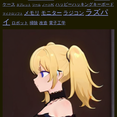
ケース
ハッピーハッキングキーボード
タブレット
ツール
ノートPC
ラズパ
メモリ
モニター
ラジコン
マイクロソフト
イ
ロボット
掃除
改造
電子工学