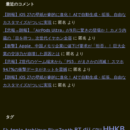
最近のコメント
【朗報】iOS 27の壁紙が劇的に進化！ AIで自動生成・拡張、自由な
カスタマイズがついに実現
に
匿名
より
【悲報→朗報】『AirPods Ultra』が9月に驚きの登場か！ カメラ内
蔵の「目を持つ」次世代イヤホン全容
に
匿名
より
【衝撃】Apple、中国メモリ企業に値下げ要求が「拒否」！ 巨大企
業の交渉力が崩壊した原因とは
に
匿名
より
【悲報】Z世代のゲーム端末から「PS5」がまさかの消滅！ スマホ
94.7%の衝撃データがネットを震撼
に
匿名
より
【朗報】iOS 27の壁紙が劇的に進化！ AIで自動生成・拡張、自由な
カスタマイズがついに実現
に
匿名
より
タグ
HHKB
BT
dji
5k
Apple
Archlinux
BlueTooth
GPU