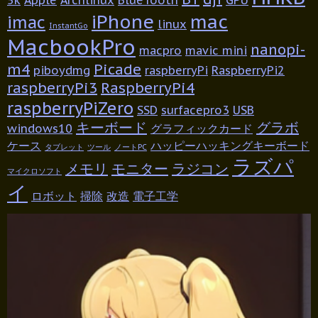
iPhone
mac
imac
linux
InstantGo
MacbookPro
nanopi-
macpro
mavic mini
m4
Picade
piboydmg
raspberryPi
RaspberryPi2
raspberryPi3
RaspberryPi4
raspberryPiZero
SSD
surfacepro3
USB
キーボード
グラボ
windows10
グラフィックカード
ケース
ハッピーハッキングキーボード
タブレット
ツール
ノートPC
ラズパ
メモリ
モニター
ラジコン
マイクロソフト
イ
ロボット
掃除
改造
電子工学