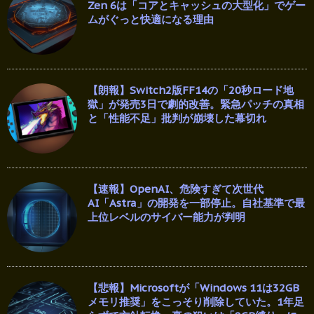
Zen 6は「コアとキャッシュの大型化」でゲー
ムがぐっと快適になる理由
【朗報】Switch2版FF14の「20秒ロード地
獄」が発売3日で劇的改善。緊急パッチの真相
と「性能不足」批判が崩壊した幕切れ
【速報】OpenAI、危険すぎて次世代
AI「Astra」の開発を一部停止。自社基準で最
上位レベルのサイバー能力が判明
【悲報】Microsoftが「Windows 11は32GB
メモリ推奨」をこっそり削除していた。1年足