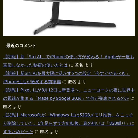
最近のコメント
【朗報】新「Siri AI」でiPhoneの使い方が変わる！ Appleが一度も
宣伝しなかった秘密の使い方とは
に
匿名
より
【朗報】新Siri AIを最大限に活かす5つの設定「今すぐやるべき」
iPhone生活が激変する前準備
に
匿名
より
【朗報】Pixel 11が8月12日に新登場へ。ニューヨークの夜に世界中
の視線が集まる「Made by Google 2026」で何が発表されるのか
に
匿名
より
【悲報】Microsoftが「Windows 11は32GBメモリ推奨」をこっそ
り削除していた。1年足らずで方針転換、真の狙いは「8GB縛り」に
するためだった
に
匿名
より