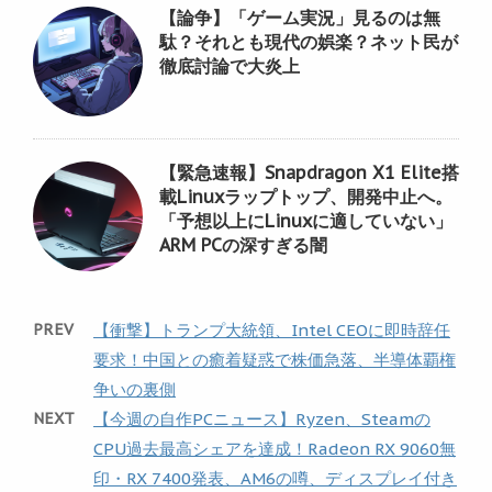
【論争】「ゲーム実況」見るのは無
駄？それとも現代の娯楽？ネット民が
徹底討論で大炎上
【緊急速報】Snapdragon X1 Elite搭
載Linuxラップトップ、開発中止へ。
「予想以上にLinuxに適していない」
ARM PCの深すぎる闇
PREV
【衝撃】トランプ大統領、Intel CEOに即時辞任
要求！中国との癒着疑惑で株価急落、半導体覇権
争いの裏側
NEXT
【今週の自作PCニュース】Ryzen、Steamの
CPU過去最高シェアを達成！Radeon RX 9060無
印・RX 7400発表、AM6の噂、ディスプレイ付き