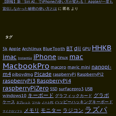
【朗報】新「Siri AI」でiPhoneの使い方が変わる！ Appleが一度も
宣伝しなかった秘密の使い方とは
に
匿名
より
タグ
HHKB
BT
dji
5k
Apple
Archlinux
BlueTooth
GPU
iPhone
mac
imac
linux
InstantGo
MacbookPro
nanopi-
macpro
mavic mini
m4
Picade
piboydmg
raspberryPi
RaspberryPi2
raspberryPi3
RaspberryPi4
raspberryPiZero
SSD
surfacepro3
USB
キーボード
グラボ
windows10
グラフィックカード
ケース
ハッピーハッキングキーボード
タブレット
ツール
ノートPC
ラズパ
メモリ
モニター
ラジコン
マイクロソフト