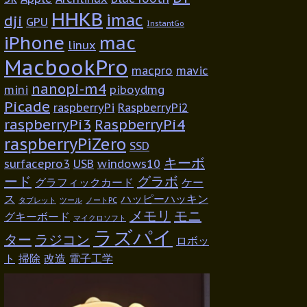
HHKB
imac
dji
GPU
InstantGo
iPhone
mac
linux
MacbookPro
macpro
mavic
nanopi-m4
mini
piboydmg
Picade
raspberryPi
RaspberryPi2
raspberryPi3
RaspberryPi4
raspberryPiZero
SSD
キーボ
surfacepro3
USB
windows10
ード
グラボ
グラフィックカード
ケー
ス
ハッピーハッキン
タブレット
ツール
ノートPC
メモリ
モニ
グキーボード
マイクロソフト
ラズパイ
ター
ラジコン
ロボッ
ト
掃除
改造
電子工学