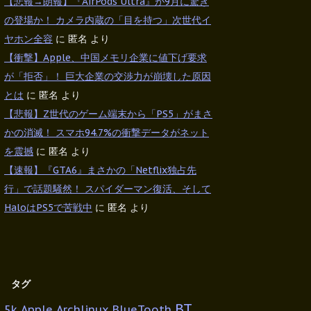
【悲報→朗報】『AirPods Ultra』が9月に驚き
の登場か！ カメラ内蔵の「目を持つ」次世代イ
ヤホン全容
に
匿名
より
【衝撃】Apple、中国メモリ企業に値下げ要求
が「拒否」！ 巨大企業の交渉力が崩壊した原因
とは
に
匿名
より
【悲報】Z世代のゲーム端末から「PS5」がまさ
かの消滅！ スマホ94.7%の衝撃データがネット
を震撼
に
匿名
より
【速報】『GTA6』まさかの「Netflix独占先
行」で話題騒然！ スパイダーマン復活、そして
HaloはPS5で苦戦中
に
匿名
より
タグ
BT
5k
Apple
Archlinux
BlueTooth