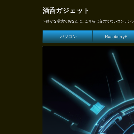
酒呑ガジェット
〜静かな環境であなたに...こちらは音のでないコンテン
パソコン
RaspberryPi