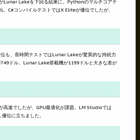
iteがLunar Lakeを下回る結果に。Pythonのマルチコアテ
eを逆転。C#コンパイルテストではX Eliteが優位でしたが、
優位も、長時間テストではLunar Lakeが驚異的な持続力
749ドル、Lunar Lake搭載機が1199ドルと大きな差が
teが高速でしたが、GPU最適化が課題。LM Studioでは
Uを活用し優位に立ちました。