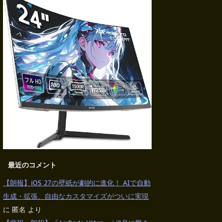
最近のコメント
【朗報】iOS 27の壁紙が劇的に進化！ AIで自動
生成・拡張、自由なカスタマイズがついに実現
に
匿名
より