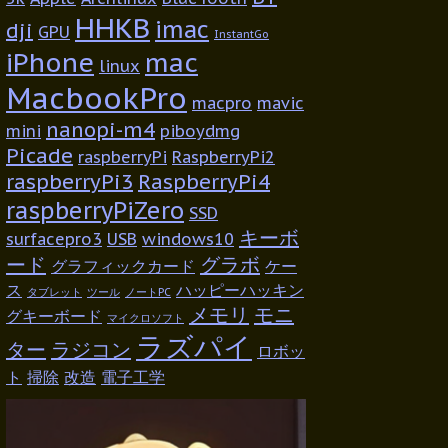
HHKB
imac
dji
GPU
InstantGo
iPhone
mac
linux
MacbookPro
macpro
mavic
nanopi-m4
mini
piboydmg
Picade
raspberryPi
RaspberryPi2
raspberryPi3
RaspberryPi4
raspberryPiZero
SSD
キーボ
surfacepro3
USB
windows10
ード
グラボ
グラフィックカード
ケー
ス
ハッピーハッキン
タブレット
ツール
ノートPC
メモリ
モニ
グキーボード
マイクロソフト
ラズパイ
ター
ラジコン
ロボッ
ト
掃除
改造
電子工学