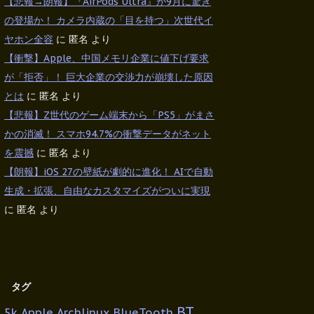
【悲報→朗報】『AirPods Ultra』が9月に驚き
の登場か！ カメラ内蔵の「目を持つ」次世代イ
ヤホン全容
に
匿名
より
【衝撃】Apple、中国メモリ企業に値下げ要求
が「拒否」！ 巨大企業の交渉力が崩壊した原因
とは
に
匿名
より
【悲報】Z世代のゲーム端末から「PS5」がまさ
かの消滅！ スマホ94.7%の衝撃データがネット
を震撼
に
匿名
より
【朗報】iOS 27の壁紙が劇的に進化！ AIで自動
生成・拡張、自由なカスタマイズがついに実現
に
匿名
より
タグ
BT
5k
Apple
Archlinux
BlueTooth