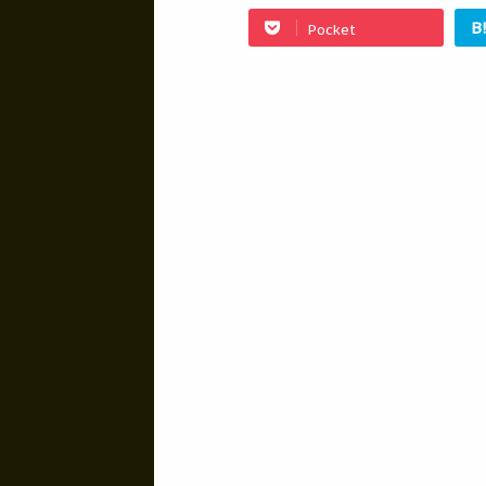
B
Pocket