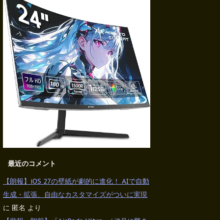
最近のコメント
【朗報】iOS 27の壁紙が劇的に進化！ AIで自動
生成・拡張、自由なカスタマイズがついに実現
に
匿名
より