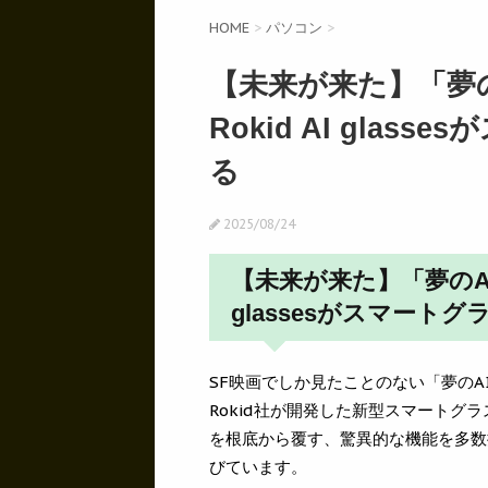
HOME
>
パソコン
>
【未来が来た】「夢
Rokid AI gla
る
2025/08/24
【未来が来た】「夢のAI
glassesがスマート
SF映画でしか見たことのない「夢の
Rokid社が開発した新型スマートグラス「
を根底から覆す、驚異的な機能を多数
びています。