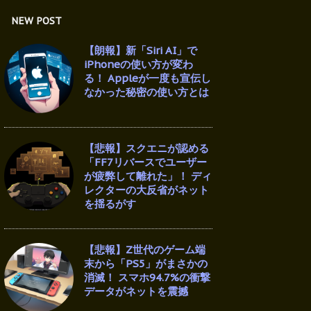
NEW POST
【朗報】新「Siri AI」で
iPhoneの使い方が変わ
る！ Appleが一度も宣伝し
なかった秘密の使い方とは
【悲報】スクエニが認める
「FF7リバースでユーザー
が疲弊して離れた」！ ディ
レクターの大反省がネット
を揺るがす
【悲報】Z世代のゲーム端
末から「PS5」がまさかの
消滅！ スマホ94.7%の衝撃
データがネットを震撼