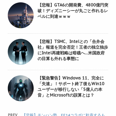
【悲報】GTA6の開発費、4800億円突
破！ディズニーシーが丸ごと作れるレ
ベルに到達ｗｗｗ
【悲報】TSMC、Intelとの「合弁会
社」報道を完全否定！王者の独立独歩
にIntel再建戦略は暗礁へ…米国政府
の目算も外れる事態に
【緊急警告】Windows 11、完全に
「失速」！サポート終了後もWin10
ユーザーが移行しない「5億人の本
音」とMicrosoftの誤算とは？
PREV
【悲報】モンハン勢、FF14コラボに歓喜するも