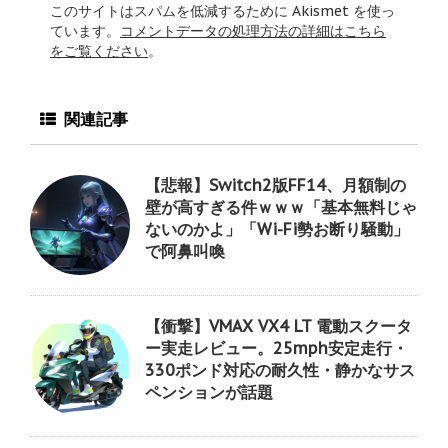
このサイトはスパムを低減するために Akismet を使っ
ています。
コメントデータの処理方法の詳細はこちら
をご覧ください
。
関連記事
【悲報】Switch2版FF14、月額制の
壁が高すぎる件ｗｗｗ「基本無料じゃ
ないのかよ」「Wi-Fi勢お断り騒動」
で阿鼻叫喚
【衝撃】VMAX VX4 LT 電動スクータ
ー実走レビュー。25mph安定走行・
330ポンド対応の耐久性・静かなサス
ペンションが話題