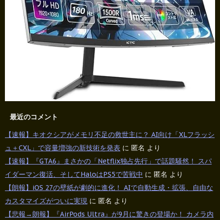
最近のコメント
【速報】キオクシアがメモリ不足の救世主に？ AI向け「XLフラッシ
ュ＋CXL」で容量増強の新技術を発表
に
匿名
より
【速報】『GTA6』まさかの「Netflix独占先行」で話題騒然！ スパ
イダーマン復活、そしてHaloはPS5で苦戦中
に
匿名
より
【朗報】iOS 27の壁紙が劇的に進化！ AIで自動生成・拡張、自由な
カスタマイズがついに実現
に
匿名
より
【悲報→朗報】『AirPods Ultra』が9月に驚きの登場か！ カメラ内