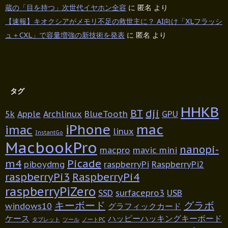
蔵の「目を持つ」次世代イヤホン全容
に
匿名
より
【速報】キオクシアがメモリ不足の救世主に？ AI向け「XLフラッシ
ュ＋CXL」で容量増強の新技術を発表
に
匿名
より
タグ
HHKB
BT
dji
5k
Apple
Archlinux
BlueTooth
GPU
iPhone
mac
imac
linux
InstantGo
MacbookPro
nanopi-
macpro
mavic mini
m4
Picade
piboydmg
raspberryPi
RaspberryPi2
raspberryPi3
RaspberryPi4
raspberryPiZero
SSD
surfacepro3
USB
キーボード
グラボ
windows10
グラフィックカード
ケース
ハッピーハッキングキーボード
タブレット
ツール
ノートPC