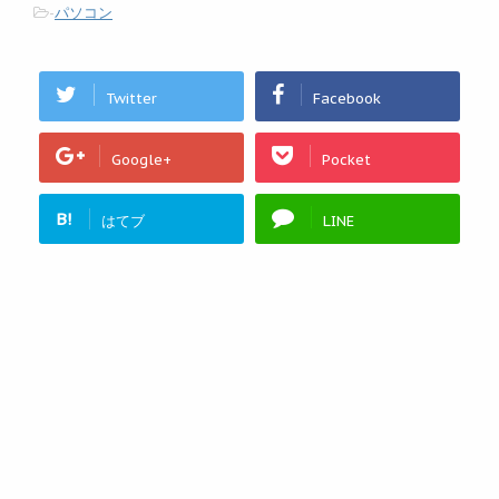
-
パソコン
Twitter
Facebook
Google+
Pocket
B!
はてブ
LINE