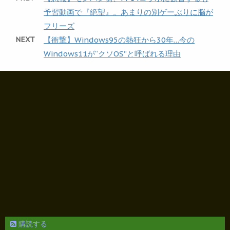
予習動画で『絶望』。あまりの別ゲーぶりに脳が
フリーズ
NEXT
【衝撃】Windows95の熱狂から30年…今の
Windows11が“クソOS”と呼ばれる理由
購読する