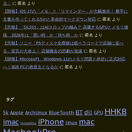
る」
に
匿名
より
【朗報】iOS 27の「メモ」と「リマインダー」が大幅進化！ 勝手に
文書を作ってくれるSiriと革命的マークダウン対応
に
匿名
より
【悲報】「DLSS5」はAIスロップの極み？ 高騰するGPUとメモリ価
格、2026年は「買い時」か「待ち時」か
に
匿名
より
【悲報】ソニー「PSディスク全廃後は紙ペラコードで店舗に並べ
る」宣言が大炎上！ 店舗撤去の悲劇が加速
に
匿名
より
【朗報】Microsoft、Windows 11のメモリ問題と終於に正式対応
へ！8GB PCの救世主となるか
に
匿名
より
タグ
HHKB
BT
dji
5k
Apple
Archlinux
BlueTooth
GPU
iPhone
mac
imac
linux
InstantGo
MacbookPro