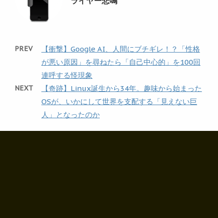
ライヤー悲鳴
PREV
【衝撃】Google AI、人間にブチギレ！？「性格
が悪い原因」を尋ねたら「自己中心的」を100回
連呼する怪現象
NEXT
【奇跡】Linux誕生から34年。趣味から始まった
OSが、いかにして世界を支配する「見えない巨
人」となったのか