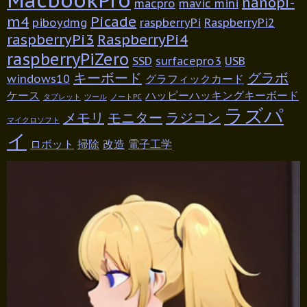
nanopi-
macpro
mavic mini
m4
Picade
piboydmg
raspberryPi
RaspberryPi2
raspberryPi3
RaspberryPi4
raspberryPiZero
SSD
surfacepro3
USB
キーボード
グラボ
windows10
グラフィックカード
ケース
ハッピーハッキングキーボード
タブレット
ツール
ノートPC
ラズパ
メモリ
モニター
ラジコン
マイクロソフト
イ
ロボット
掃除
改造
電子工学