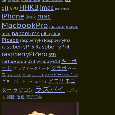
HHKB
imac
dji
GPU
InstantGo
iPhone
mac
linux
MacbookPro
macpro
mavic
nanopi-m4
mini
piboydmg
Picade
raspberryPi
RaspberryPi2
raspberryPi3
RaspberryPi4
raspberryPiZero
SSD
キーボ
surfacepro3
USB
windows10
ード
グラボ
グラフィックカード
ケー
ス
ハッピーハッキン
タブレット
ツール
ノートPC
メモリ
モニ
グキーボード
マイクロソフト
ラズパイ
ター
ラジコン
ロボッ
ト
掃除
改造
電子工学