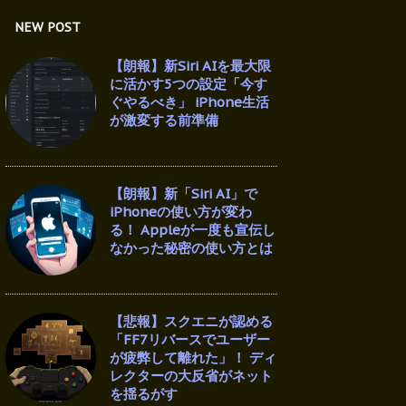
NEW POST
【朗報】新Siri AIを最大限
に活かす5つの設定「今す
ぐやるべき」 iPhone生活
が激変する前準備
【朗報】新「Siri AI」で
iPhoneの使い方が変わ
る！ Appleが一度も宣伝し
なかった秘密の使い方とは
【悲報】スクエニが認める
「FF7リバースでユーザー
が疲弊して離れた」！ ディ
レクターの大反省がネット
を揺るがす