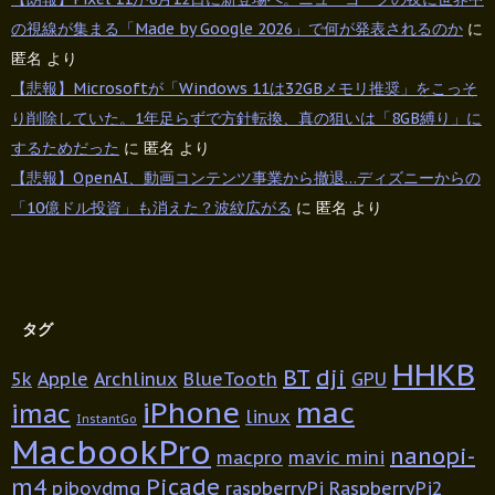
の視線が集まる「Made by Google 2026」で何が発表されるのか
に
匿名
より
【悲報】Microsoftが「Windows 11は32GBメモリ推奨」をこっそ
り削除していた。1年足らずで方針転換、真の狙いは「8GB縛り」に
するためだった
に
匿名
より
【悲報】OpenAI、動画コンテンツ事業から撤退…ディズニーからの
「10億ドル投資」も消えた？波紋広がる
に
匿名
より
タグ
HHKB
BT
dji
5k
Apple
Archlinux
BlueTooth
GPU
iPhone
mac
imac
linux
InstantGo
MacbookPro
nanopi-
macpro
mavic mini
m4
Picade
piboydmg
raspberryPi
RaspberryPi2