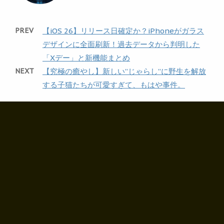
PREV
【iOS 26】リリース日確定か？iPhoneがガラス
デザインに全面刷新！過去データから判明した
「Xデー」と新機能まとめ
NEXT
【究極の癒やし】新しい”じゃらし”に野生を解放
する子猫たちが可愛すぎて、もはや事件。