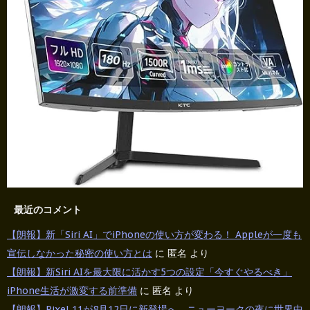
最近のコメント
【朗報】新「Siri AI」でiPhoneの使い方が変わる！ Appleが一度も
宣伝しなかった秘密の使い方とは
に
匿名
より
【朗報】新Siri AIを最大限に活かす5つの設定「今すぐやるべき」
iPhone生活が激変する前準備
に
匿名
より
【朗報】Pixel 11が8月12日に新登場へ。ニューヨークの夜に世界中