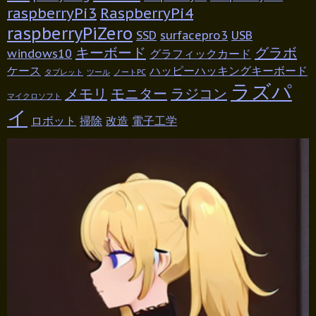
raspberryPi3
RaspberryPi4
raspberryPiZero
SSD
surfacepro3
USB
キーボード
グラボ
windows10
グラフィックカード
ケース
ハッピーハッキングキーボード
タブレット
ツール
ノートPC
ラズパ
メモリ
モニター
ラジコン
マイクロソフト
イ
ロボット
掃除
改造
電子工学