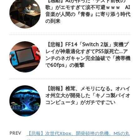
【感動】AIが作った「テスト前夜の
歌」がエモすぎて涙不可避ｗｗｗ AI
音楽が人間の『青春』に寄り添う時代
の到来
【悲報】FF14「Switch 2版」実機プ
レイが神最適化すぎてPS5版死亡…ア
ンチのネガキャン完全論破で「携帯機
で60fps」の衝撃
【朗報】椎茸、メモリになる。オハイ
オ州立大が開発した「キノコ製バイオ
コンピュータ」がガチですごい
PREV
【悲報】次世代Xbox、開発頓挫の危機。MSの丸