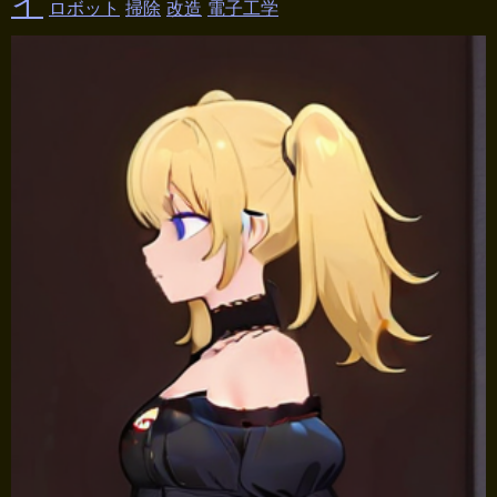
イ
ロボット
掃除
改造
電子工学