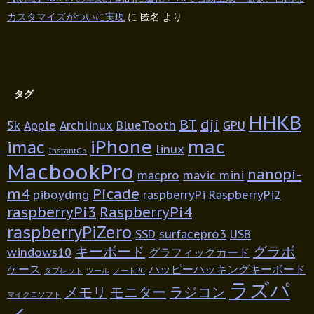
カスタマイズがついに実現
に
匿名
より
タグ
HHKB
BT
dji
5k
Apple
Archlinux
BlueTooth
GPU
iPhone
mac
imac
linux
InstantGo
MacbookPro
nanopi-
macpro
mavic mini
m4
Picade
piboydmg
raspberryPi
RaspberryPi2
raspberryPi3
RaspberryPi4
raspberryPiZero
SSD
surfacepro3
USB
キーボード
グラボ
windows10
グラフィックカード
ケース
ハッピーハッキングキーボード
タブレット
ツール
ノートPC
ラズパ
メモリ
モニター
ラジコン
マイクロソフト