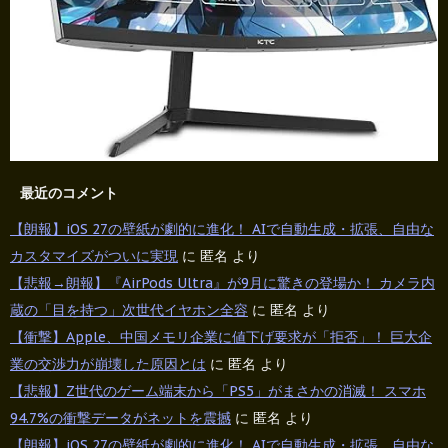
最近のコメント
【朗報】iOS 27の壁紙が劇的に進化！ AIで自動生成・拡張、自由な
カスタマイズがついに実現
に
匿名
より
【悲報→朗報】『AirPods Ultra』が9月に驚きの登場か！ カメラ内
蔵の「目を持つ」次世代イヤホン全容
に
匿名
より
【衝撃】Apple、中国メモリ企業に値下げ要求が「拒否」！ 巨大企
業の交渉力が崩壊した原因とは
に
匿名
より
【悲報】Z世代のゲーム端末から「PS5」がまさかの消滅！ スマホ
94.7%の衝撃データがネットを震撼
に
匿名
より
【朗報】iOS 27の壁紙が劇的に進化！ AIで自動生成・拡張、自由な