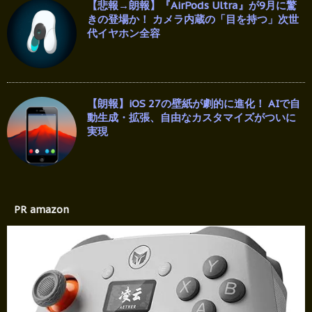
【悲報→朗報】『AirPods Ultra』が9月に驚
きの登場か！ カメラ内蔵の「目を持つ」次世
代イヤホン全容
【朗報】iOS 27の壁紙が劇的に進化！ AIで自
動生成・拡張、自由なカスタマイズがついに
実現
PR amazon