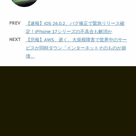
PREV
【速報】iOS 26.0.2、バグ修正で緊急リリース確
定！iPhone 17シリーズの不具合も解消か
NEXT
【悲報】AWS、逝く。大規模障害で世界中のサー
ビスが同時ダウン「インターネットそのものが崩
壊」