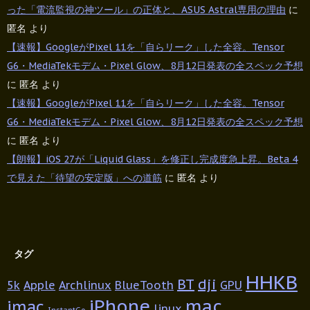
った「電流監視の神ツール」の正体と、ASUS Astral専用の理由
に
匿名
より
【速報】GoogleがPixel 11を「自らリーク」した全容。Tensor
G6・MediaTekモデム・Pixel Glow、8月12日発表の全スペック予想
に
匿名
より
【速報】GoogleがPixel 11を「自らリーク」した全容。Tensor
G6・MediaTekモデム・Pixel Glow、8月12日発表の全スペック予想
に
匿名
より
【朗報】iOS 27が「Liquid Glass」を修正し完成度急上昇。Beta 4
で見えた「待望の安定版」への道筋
に
匿名
より
タグ
HHKB
BT
dji
5k
Apple
Archlinux
BlueTooth
GPU
iPhone
mac
imac
linux
InstantGo