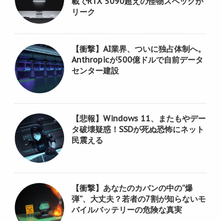
載でRTX 5090超えの怪物スペックが
リーク
【衝撃】AI業界、ついに独占体制へ。
Anthropicが500億ドルで自前データ
センター建設
【悲報】Windows 11、またもやデー
タ破壊疑惑！SSDが死ぬ恐怖にネット
民震える
【衝撃】あなたのカバンの中の”爆
弾”、大丈夫？若者の7割が知らないモ
バイルバッテリーの危険な真実