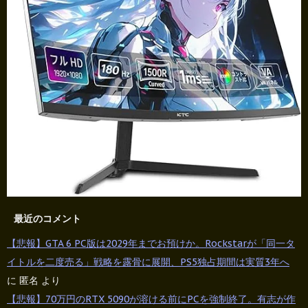
最近のコメント
【悲報】GTA 6 PC版は2029年までお預けか。Rockstarが「同一タ
イトルを二度売る」戦略を露骨に展開、PS5独占期間は実質3年へ
に
匿名
より
【悲報】70万円のRTX 5090が溶ける前にPCを強制終了。有志が作