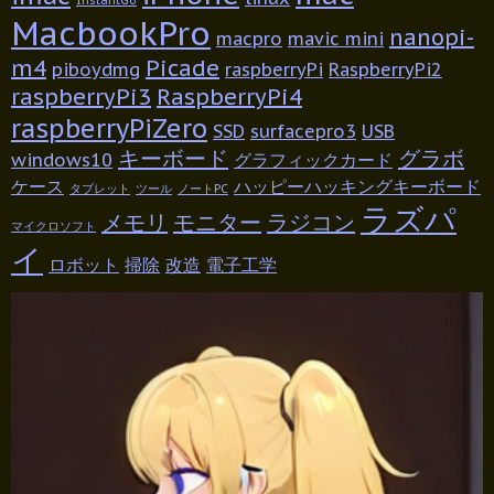
MacbookPro
nanopi-
macpro
mavic mini
m4
Picade
piboydmg
raspberryPi
RaspberryPi2
raspberryPi3
RaspberryPi4
raspberryPiZero
SSD
surfacepro3
USB
キーボード
グラボ
windows10
グラフィックカード
ケース
ハッピーハッキングキーボード
タブレット
ツール
ノートPC
ラズパ
メモリ
モニター
ラジコン
マイクロソフト
イ
ロボット
掃除
改造
電子工学