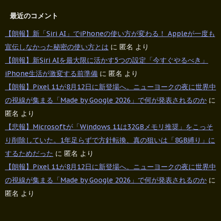
最近のコメント
【朗報】新「Siri AI」でiPhoneの使い方が変わる！ Appleが一度も
宣伝しなかった秘密の使い方とは
に
匿名
より
【朗報】新Siri AIを最大限に活かす5つの設定「今すぐやるべき」
iPhone生活が激変する前準備
に
匿名
より
【朗報】Pixel 11が8月12日に新登場へ。ニューヨークの夜に世界中
の視線が集まる「Made by Google 2026」で何が発表されるのか
に
匿名
より
【悲報】Microsoftが「Windows 11は32GBメモリ推奨」をこっそ
り削除していた。1年足らずで方針転換、真の狙いは「8GB縛り」に
するためだった
に
匿名
より
【朗報】Pixel 11が8月12日に新登場へ。ニューヨークの夜に世界中
の視線が集まる「Made by Google 2026」で何が発表されるのか
に
匿名
より