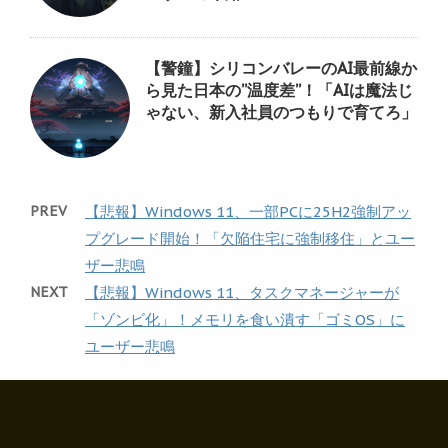
【警鐘】シリコンバレーのAI最前線か
ら見た日本の”温度差”！「AIは魔法じ
ゃない、新入社員のつもりで育てろ」
PREV
【悲報】Windows 11、一部PCに25H2強制アッ
プグレード開始！「欠陥住宅に強制移住」とユー
ザー悲鳴
NEXT
【悲報】Windows 11、タスクマネージャーが
「ゾンビ化」！メモリを食い潰す「ゴミOS」に
ユーザー悲鳴