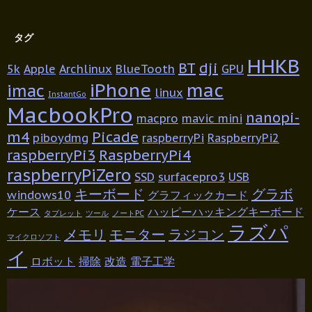
タグ
HHKB
BT
dji
5k
Apple
Archlinux
BlueTooth
GPU
iPhone
mac
imac
linux
InstantGo
MacbookPro
nanopi-
macpro
mavic mini
m4
Picade
piboydmg
raspberryPi
RaspberryPi2
raspberryPi3
RaspberryPi4
raspberryPiZero
SSD
surfacepro3
USB
キーボード
グラボ
windows10
グラフィックカード
ケース
ハッピーハッキングキーボード
タブレット
ツール
ノートPC
ラズパ
メモリ
モニター
ラジコン
マイクロソフト
イ
ロボット
掃除
改造
電子工学