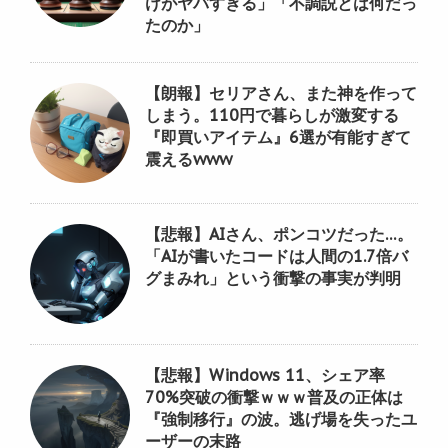
けがヤバすぎる」「不調説とは何だっ
たのか」
【朗報】セリアさん、また神を作って
しまう。110円で暮らしが激変する
『即買いアイテム』6選が有能すぎて
震えるwww
【悲報】AIさん、ポンコツだった…。
「AIが書いたコードは人間の1.7倍バ
グまみれ」という衝撃の事実が判明
【悲報】Windows 11、シェア率
70%突破の衝撃ｗｗｗ普及の正体は
『強制移行』の波。逃げ場を失ったユ
ーザーの末路