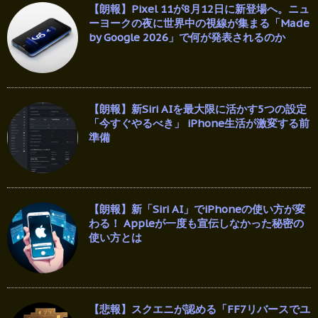
【朗報】Pixel 11が8月12日に新登場へ。ニュ
ーヨークの夜に世界中の視線が集まる「Made
by Google 2026」で何が発表されるのか
【朗報】新Siri AIを最大限に活かす5つの設定
「今すぐやるべき」 iPhone生活が激変する前
準備
【朗報】新「Siri AI」でiPhoneの使い方が変
わる！ Appleが一度も宣伝しなかった秘密の
使い方とは
【悲報】スクエニが認める「FF7リバースでユ