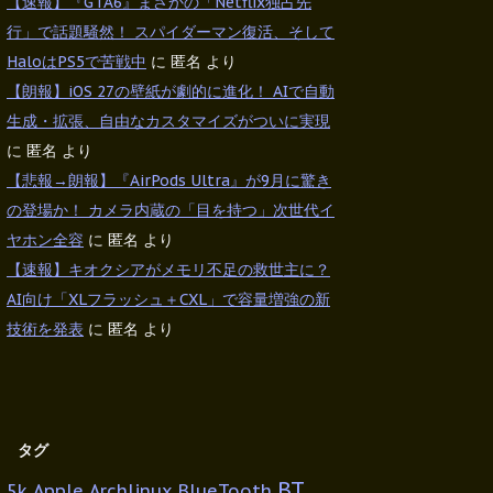
【速報】『GTA6』まさかの「Netflix独占先
行」で話題騒然！ スパイダーマン復活、そして
HaloはPS5で苦戦中
に
匿名
より
【朗報】iOS 27の壁紙が劇的に進化！ AIで自動
生成・拡張、自由なカスタマイズがついに実現
に
匿名
より
【悲報→朗報】『AirPods Ultra』が9月に驚き
の登場か！ カメラ内蔵の「目を持つ」次世代イ
ヤホン全容
に
匿名
より
【速報】キオクシアがメモリ不足の救世主に？
AI向け「XLフラッシュ＋CXL」で容量増強の新
技術を発表
に
匿名
より
タグ
BT
5k
Apple
Archlinux
BlueTooth