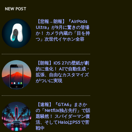
NEW POST
【悲報→朗報】『AirPods
Ultra』が9月に驚きの登場
か！ カメラ内蔵の「目を持
つ」次世代イヤホン全容
【朗報】iOS 27の壁紙が劇
的に進化！ AIで自動生成・
拡張、自由なカスタマイズ
がついに実現
【速報】『GTA6』まさか
の「Netflix独占先行」で話
題騒然！ スパイダーマン復
活、そしてHaloはPS5で苦
戦中