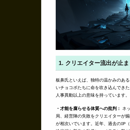
1. クリエイター流出が止
板鼻氏といえば、独特の温かみのある
いチョコボたちに命を吹き込んできた
人事異動以上の意味を持っています。
・才能を腐らせる体質への批判：
ネッ
局、経営陣の失敗をクリエイターが煽
が相次いでいます。近年、過去のIP