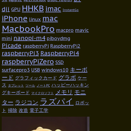
HHKB
imac
dji
GPU
InstantGo
iPhone
mac
linux
MacbookPro
macpro
mavic
nanopi-m4
mini
piboydmg
Picade
raspberryPi
RaspberryPi2
raspberryPi3
RaspberryPi4
raspberryPiZero
SSD
キーボ
surfacepro3
USB
windows10
ード
グラボ
グラフィックカード
ケー
ス
ハッピーハッキン
タブレット
ツール
ノートPC
メモリ
モニ
グキーボード
マイクロソフト
ラズパイ
ター
ラジコン
ロボッ
ト
掃除
改造
電子工学