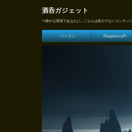
酒呑ガジェット
〜静かな環境であなたに...こちらは音のでないコンテン
パソコン
RaspberryPi