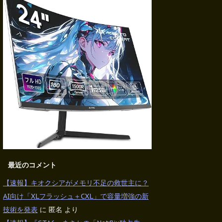
最近のコメント
【速報】キオクシアがメモリ不足の救世主に？
AI向け「XLフラッシュ＋CXL」で容量増強の新
技術を発表
に
匿名
より