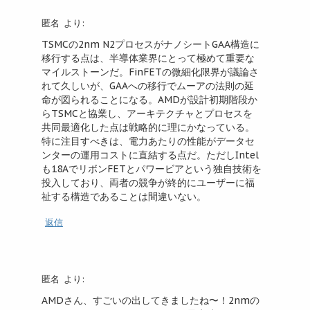
匿名
より:
TSMCの2nm N2プロセスがナノシートGAA構造に
移行する点は、半導体業界にとって極めて重要な
マイルストーンだ。FinFETの微細化限界が議論さ
れて久しいが、GAAへの移行でムーアの法則の延
命が図られることになる。AMDが設計初期階段か
らTSMCと協業し、アーキテクチャとプロセスを
共同最適化した点は戦略的に理にかなっている。
特に注目すべきは、電力あたりの性能がデータセ
ンターの運用コストに直結する点だ。ただしIntel
も18AでリボンFETとパワービアという独自技術を
投入しており、両者の競争が終的にユーザーに福
祉する構造であることは間違いない。
返信
匿名
より:
AMDさん、すごいの出してきましたね〜！2nmの