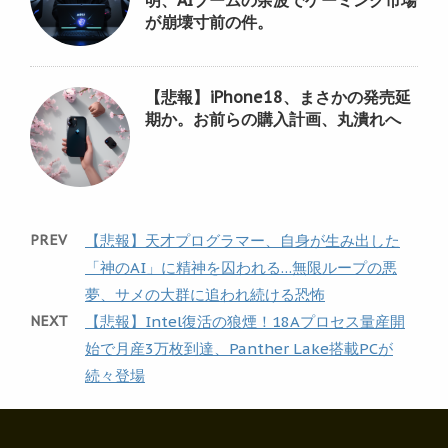
が崩壊寸前の件。
【悲報】iPhone18、まさかの発売延
期か。お前らの購入計画、丸潰れへ
PREV
【悲報】天才プログラマー、自身が生み出した
「神のAI」に精神を囚われる…無限ループの悪
夢、サメの大群に追われ続ける恐怖
NEXT
【悲報】Intel復活の狼煙！18Aプロセス量産開
始で月産3万枚到達、Panther Lake搭載PCが
続々登場