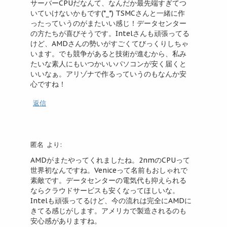
サーバーCPUだなんて、なんだか最先端すぎてつ
いていけないかもです(*_*) TSMCさんと一緒に作
ったっていうのがまたいい感じ！データセンター
の方たちが喜びそうです。Intelさんも頑張ってる
けど、AMDさんの勢いがすごくてびっくりしちゃ
います。でも競争があると技術が進むから、私み
たいな素人にもいつかいいパソコンが安く届くと
いいなぁ。アリゾナで作るっていうのもなんか安
心ですね！
返信
匿名
より:
AMDがまたやってくれましたね。2nmのCPUって
世界初なんですね。Veniceって名前もおしゃれで
素敵です。データセンターの電気代も抑えられる
ならクラウドサービスも安くなってほしいな。
Intelも頑張ってるけど、今の流れは完全にAMDに
きてる感じがします。アメリカで製造されるのも
安心感がありますね。