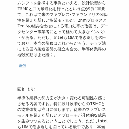
ムシフトを象徴する事例といえる。設計段階から
TSMCと共同最適化を行ったという点が特に重要
で、これは従来のファブレス-ファウンドリの関係
性を超えた新しい協業モデルだ。2nmプロセスと
Zen 6の組み合わせによる電力効率の改善は、デー
タセンター事業者にとって極めて大きなインパク
トがある。ただし、Intelも18Aで巻き返しを図っ
ており、本当の勝負はこれからだろう。チップ法
による国内製造基盤の確立も含め、半導体業界の
地殻変動はまだ続く。
返信
匿名
より:
半導体業界の勢力図が大きく変わる可能性を感じ
させる内容ですね。特に設計段階からのTSMCと
の協業体制は注目に値します。従来のファブレス
モデルを超えた新しいアプローチが具体的な成果
を生みつつあるということでしょう。ただしIntel
も18Aで巻き返しを図っている最中であり、本当