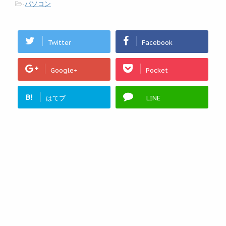
-
パソコン
Twitter
Facebook
Google+
Pocket
B!
はてブ
LINE