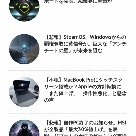
ポートを発表。AI業界に革命か
【悲報】SteamOS、Windowsからの
覇権奪取に黄信号か。巨大な「アンチ
チートの壁」が未来を阻む
【不穏】MacBook Proにタッチスク
リーン搭載か？Appleの方針転換に
「また値上げ」「操作性悪化」と懸念
の声
【悲報】自作PC終了のお知らせ。MSI
が全製品「最大30%値上げ」を表
明、AIブームの余波でゲーミング市場