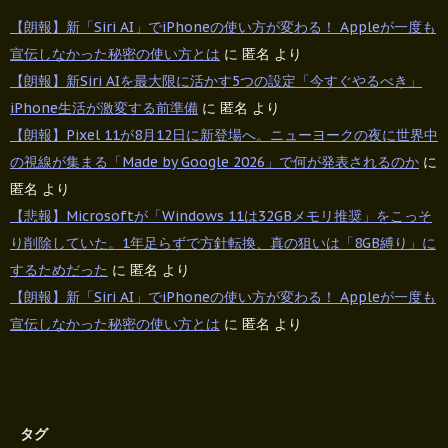
【朗報】新「Siri AI」でiPhoneの使い方が変わる！ Appleが一度も
宣伝しなかった秘密の使い方とは
に
匿名
より
【朗報】新Siri AIを最大限に活かす5つの設定「今すぐやるべき」
iPhone生活が激変する前準備
に
匿名
より
【朗報】Pixel 11が8月12日に新登場へ。ニューヨークの夜に世界中
の視線が集まる「Made by Google 2026」で何が発表されるのか
に
匿名
より
【悲報】Microsoftが「Windows 11は32GBメモリ推奨」をこっそ
り削除していた。1年足らずで方針転換、真の狙いは「8GB縛り」に
するためだった
に
匿名
より
【朗報】新「Siri AI」でiPhoneの使い方が変わる！ Appleが一度も
宣伝しなかった秘密の使い方とは
に
匿名
より
タグ