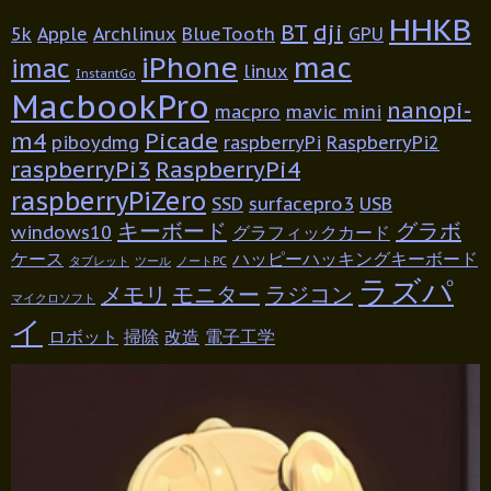
HHKB
BT
dji
5k
Apple
Archlinux
BlueTooth
GPU
iPhone
mac
imac
linux
InstantGo
MacbookPro
nanopi-
macpro
mavic mini
m4
Picade
piboydmg
raspberryPi
RaspberryPi2
raspberryPi3
RaspberryPi4
raspberryPiZero
SSD
surfacepro3
USB
キーボード
グラボ
windows10
グラフィックカード
ケース
ハッピーハッキングキーボード
タブレット
ツール
ノートPC
ラズパ
メモリ
モニター
ラジコン
マイクロソフト
イ
ロボット
掃除
改造
電子工学