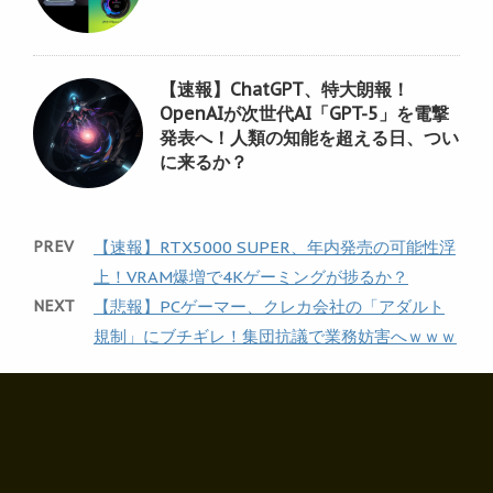
【速報】ChatGPT、特大朗報！
OpenAIが次世代AI「GPT-5」を電撃
発表へ！人類の知能を超える日、つい
に来るか？
PREV
【速報】RTX5000 SUPER、年内発売の可能性浮
上！VRAM爆増で4Kゲーミングが捗るか？
NEXT
【悲報】PCゲーマー、クレカ会社の「アダルト
規制」にブチギレ！集団抗議で業務妨害へｗｗｗ