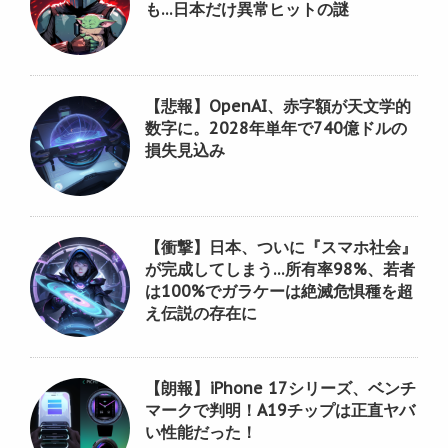
も…日本だけ異常ヒットの謎
【悲報】OpenAI、赤字額が天文学的
数字に。2028年単年で740億ドルの
損失見込み
【衝撃】日本、ついに『スマホ社会』
が完成してしまう…所有率98%、若者
は100%でガラケーは絶滅危惧種を超
え伝説の存在に
【朗報】iPhone 17シリーズ、ベンチ
マークで判明！A19チップは正直ヤバ
い性能だった！