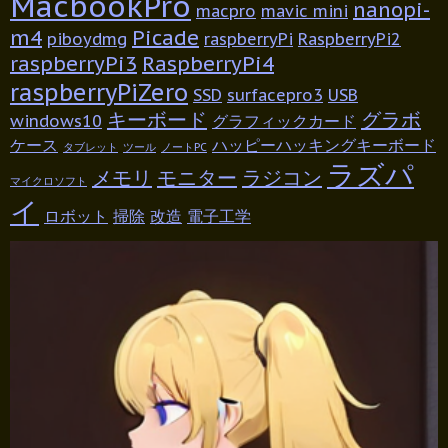
MacbookPro
nanopi-
macpro
mavic mini
m4
Picade
piboydmg
raspberryPi
RaspberryPi2
raspberryPi3
RaspberryPi4
raspberryPiZero
SSD
surfacepro3
USB
キーボード
グラボ
windows10
グラフィックカード
ケース
ハッピーハッキングキーボード
タブレット
ツール
ノートPC
ラズパ
メモリ
モニター
ラジコン
マイクロソフト
イ
ロボット
掃除
改造
電子工学