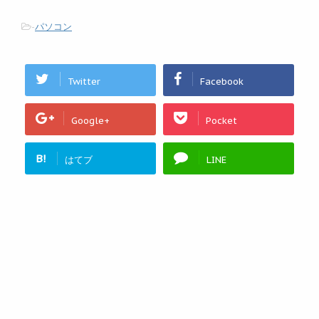
-
パソコン
Twitter
Facebook
Google+
Pocket
B!
はてブ
LINE