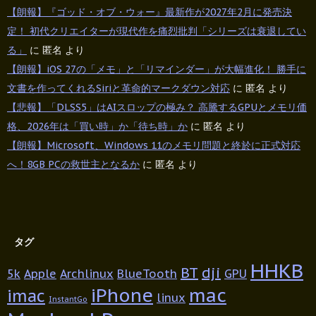
【朗報】『ゴッド・オブ・ウォー』最新作が2027年2月に発売決
定！ 初代クリエイターが現代作を痛烈批判「シリーズは衰退してい
る」
に
匿名
より
【朗報】iOS 27の「メモ」と「リマインダー」が大幅進化！ 勝手に
文書を作ってくれるSiriと革命的マークダウン対応
に
匿名
より
【悲報】「DLSS5」はAIスロップの極み？ 高騰するGPUとメモリ価
格、2026年は「買い時」か「待ち時」か
に
匿名
より
【朗報】Microsoft、Windows 11のメモリ問題と終於に正式対応
へ！8GB PCの救世主となるか
に
匿名
より
タグ
HHKB
BT
dji
5k
Apple
Archlinux
BlueTooth
GPU
iPhone
mac
imac
linux
InstantGo