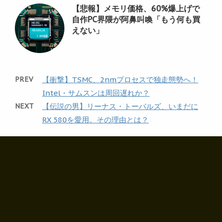
【悲報】メモリ価格、60%爆上げで
自作PC界隈が阿鼻叫喚「もう何も買
えない」
PREV
【衝撃】TSMC、2nmプロセスで独走態勢へ！
Intel・サムスンは周回遅れか？
NEXT
【伝説の男】リーナス・トーバルズ、いまだに
RX 580を愛用。その理由とは？