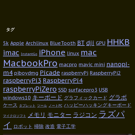
タグ
HHKB
BT
dji
5k
Apple
Archlinux
BlueTooth
GPU
iPhone
mac
imac
linux
InstantGo
MacbookPro
nanopi-
macpro
mavic mini
m4
Picade
piboydmg
raspberryPi
RaspberryPi2
raspberryPi3
RaspberryPi4
raspberryPiZero
SSD
surfacepro3
USB
キーボード
グラボ
windows10
グラフィックカード
ケース
ハッピーハッキングキーボード
タブレット
ツール
ノートPC
ラズパ
メモリ
モニター
ラジコン
マイクロソフト
イ
ロボット
掃除
改造
電子工学