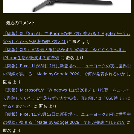
最近のコメント
【朗報】新「Siri AI」でiPhoneの使い方が変わる！ Appleが一度も
宣伝しなかった秘密の使い方とは
に
匿名
より
【朗報】新Siri AIを最大限に活かす5つの設定「今すぐやるべき」
iPhone生活が激変する前準備
に
匿名
より
【朗報】Pixel 11が8月12日に新登場へ。ニューヨークの夜に世界中
の視線が集まる「Made by Google 2026」で何が発表されるのか
に
匿名
より
【悲報】Microsoftが「Windows 11は32GBメモリ推奨」をこっそ
り削除していた。1年足らずで方針転換、真の狙いは「8GB縛り」に
するためだった
に
匿名
より
【朗報】Pixel 11が8月12日に新登場へ。ニューヨークの夜に世界中
の視線が集まる「Made by Google 2026」で何が発表されるのか
に
匿名
より