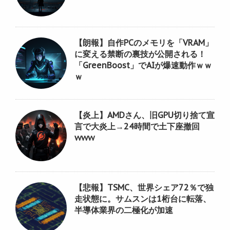
【朗報】自作PCのメモリを「VRAM」
に変える禁断の裏技が公開される！
「GreenBoost」でAIが爆速動作ｗｗ
ｗ
【炎上】AMDさん、旧GPU切り捨て宣
言で大炎上→24時間で土下座撤回
www
【悲報】TSMC、世界シェア72％で独
走状態に。サムスンは1桁台に転落、
半導体業界の二極化が加速