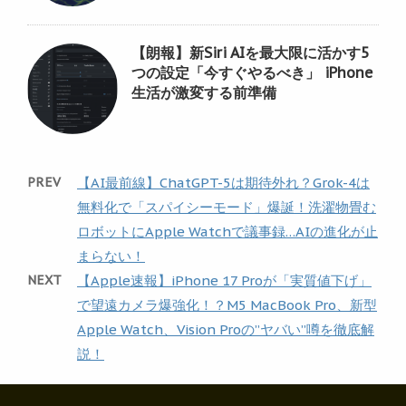
【朗報】新Siri AIを最大限に活かす5
つの設定「今すぐやるべき」 iPhone
生活が激変する前準備
PREV
【AI最前線】ChatGPT-5は期待外れ？Grok-4は
無料化で「スパイシーモード」爆誕！洗濯物畳む
ロボットにApple Watchで議事録…AIの進化が止
まらない！
NEXT
【Apple速報】iPhone 17 Proが「実質値下げ」
で望遠カメラ爆強化！？M5 MacBook Pro、新型
Apple Watch、Vision Proの”ヤバい”噂を徹底解
説！