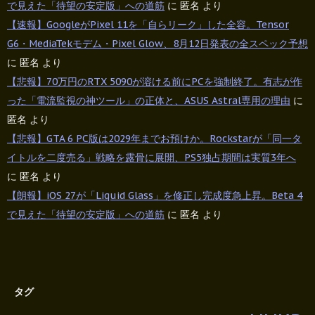
で見えた「待望の安定版」への道筋
に
匿名
より
【速報】GoogleがPixel 11を「自らリーク」した全容。Tensor
G6・MediaTekモデム・Pixel Glow、8月12日発表の全スペック予想
に
匿名
より
【悲報】70万円のRTX 5090が溶ける前にPCを強制終了。有志が作
った「電流監視の神ツール」の正体と、ASUS Astral専用の理由
に
匿名
より
【悲報】GTA 6 PC版は2029年までお預けか。Rockstarが「同一タ
イトルを二度売る」戦略を露骨に展開、PS5独占期間は実質3年へ
に
匿名
より
【朗報】iOS 27が「Liquid Glass」を修正し完成度急上昇。Beta 4
で見えた「待望の安定版」への道筋
に
匿名
より
タグ