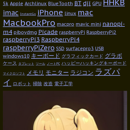
HHKB
BT
dji
5k
Apple
Archlinux
BlueTooth
GPU
iPhone
mac
imac
linux
InstantGo
MacbookPro
nanopi-
macpro
mavic mini
m4
Picade
piboydmg
raspberryPi
RaspberryPi2
raspberryPi3
RaspberryPi4
raspberryPiZero
SSD
surfacepro3
USB
キーボード
グラボ
windows10
グラフィックカード
ケース
ハッピーハッキングキーボード
タブレット
ツール
ノートPC
ラズパ
メモリ
モニター
ラジコン
マイクロソフト
イ
ロボット
掃除
改造
電子工学