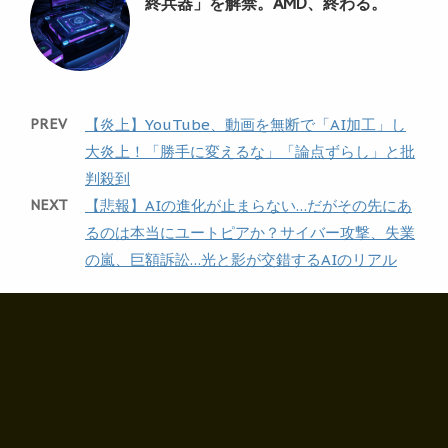
終兵器」を解禁。AMD、終わる。
PREV
【炎上】YouTube、動画を無断で「AI加工」し
大炎上！「勝手に変えるな」「論点ずらし」と批
判殺到
NEXT
【悲報】AIの進化が止まらない…だがその先にあ
るのは本当にユートピアか？サイバー攻撃、失業
の嵐、巨額訴訟…光と影が交錯するAIのリアル