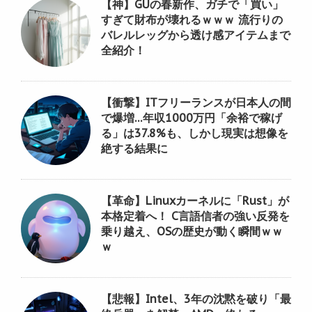
【神】GUの春新作、ガチで「買い」
すぎて財布が壊れるｗｗｗ 流行りの
バレルレッグから透け感アイテムまで
全紹介！
【衝撃】ITフリーランスが日本人の間
で爆増…年収1000万円「余裕で稼げ
る」は37.8%も、しかし現実は想像を
絶する結果に
【革命】Linuxカーネルに「Rust」が
本格定着へ！ C言語信者の強い反発を
乗り越え、OSの歴史が動く瞬間ｗｗ
ｗ
【悲報】Intel、3年の沈黙を破り「最