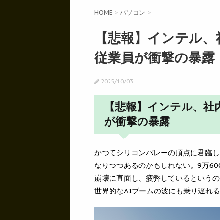
HOME
>
パソコン
>
【悲報】インテル、
従業員が衝撃の暴露
2025/10/03
【悲報】インテル、社
が衝撃の暴露
かつてシリコンバレーの頂点に君臨し
なりつつあるのかもしれない。9万6
崩壊に直面し、疲弊しているというの
世界的なAIブームの波にも乗り遅れ