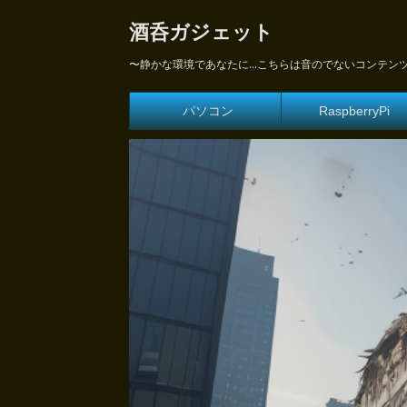
酒呑ガジェット
〜静かな環境であなたに...こちらは音のでないコンテン
パソコン
RaspberryPi