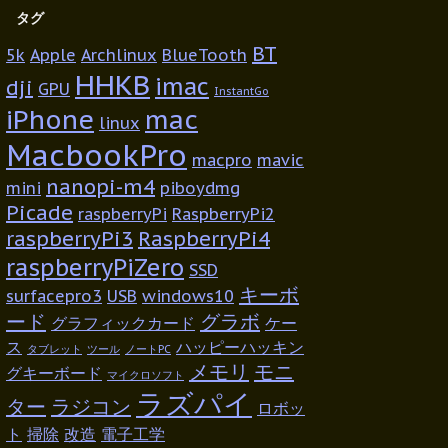
タグ
BT
5k
Apple
Archlinux
BlueTooth
HHKB
imac
dji
GPU
InstantGo
iPhone
mac
linux
MacbookPro
macpro
mavic
nanopi-m4
mini
piboydmg
Picade
raspberryPi
RaspberryPi2
raspberryPi3
RaspberryPi4
raspberryPiZero
SSD
キーボ
surfacepro3
USB
windows10
ード
グラボ
グラフィックカード
ケー
ス
ハッピーハッキン
タブレット
ツール
ノートPC
メモリ
モニ
グキーボード
マイクロソフト
ラズパイ
ター
ラジコン
ロボッ
ト
掃除
改造
電子工学