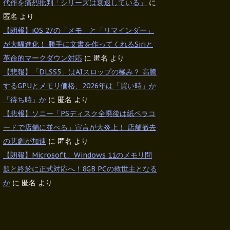
代作を痛烈批判「シリーズは衰退している」
に
匿名
より
【朗報】iOS 27の「メモ」と「リマインダー」
が大幅進化！ 勝手に文書を作ってくれるSiriと
革命的マークダウン対応
に
匿名
より
【悲報】「DLSS5」はAIスロップの極み？ 高騰
するGPUとメモリ価格、2026年は「買い時」か
「待ち時」か
に
匿名
より
【悲報】ソニー「PSディスク全廃後は紙ペラコ
ードで店舗に並べる」宣言が大炎上！ 店舗撤去
の悲劇が加速
に
匿名
より
【朗報】Microsoft、Windows 11のメモリ問
題と終於に正式対応へ！8GB PCの救世主となる
か
に
匿名
より