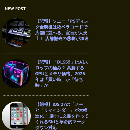
NEW POST
【悲報】ソニー「PSディス
ク全廃後は紙ペラコードで
店舗に並べる」宣言が大炎
上！ 店舗撤去の悲劇が加速
【悲報】「DLSS5」はAIス
ロップの極み？ 高騰する
GPUとメモリ価格、2026
年は「買い時」か「待ち
時」か
【朗報】iOS 27の「メモ」
と「リマインダー」が大幅
進化！ 勝手に文書を作って
くれるSiriと革命的マーク
ダウン対応