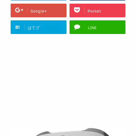
Google+
Pocket
B!
はてブ
LINE