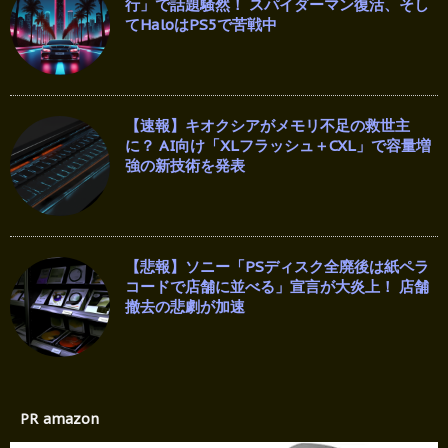
行」で話題騒然！ スパイダーマン復活、そし
てHaloはPS5で苦戦中
【速報】キオクシアがメモリ不足の救世主
に？ AI向け「XLフラッシュ＋CXL」で容量増
強の新技術を発表
【悲報】ソニー「PSディスク全廃後は紙ペラ
コードで店舗に並べる」宣言が大炎上！ 店舗
撤去の悲劇が加速
PR amazon