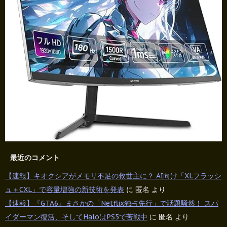
最近のコメント
【速報】キオクシアがメモリ不足の救世主に？ AI向け「XLフラッシ
ュ＋CXL」で容量増強の新技術を発表
に
匿名
より
【速報】『GTA6』まさかの「Netflix独占先行」で話題騒然！ スパ
イダーマン復活、そしてHaloはPS5で苦戦中
に
匿名
より