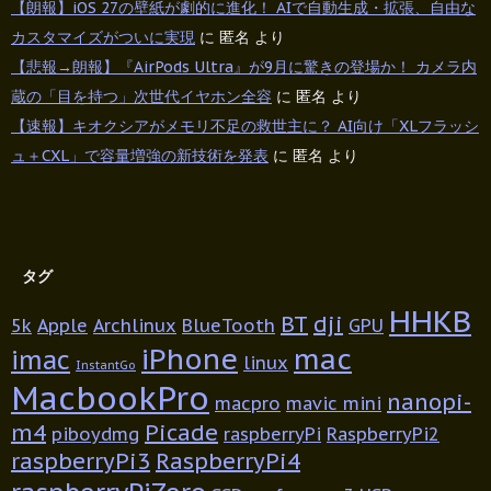
【朗報】iOS 27の壁紙が劇的に進化！ AIで自動生成・拡張、自由な
カスタマイズがついに実現
に
匿名
より
【悲報→朗報】『AirPods Ultra』が9月に驚きの登場か！ カメラ内
蔵の「目を持つ」次世代イヤホン全容
に
匿名
より
【速報】キオクシアがメモリ不足の救世主に？ AI向け「XLフラッシ
ュ＋CXL」で容量増強の新技術を発表
に
匿名
より
タグ
HHKB
BT
dji
5k
Apple
Archlinux
BlueTooth
GPU
iPhone
mac
imac
linux
InstantGo
MacbookPro
nanopi-
macpro
mavic mini
m4
Picade
piboydmg
raspberryPi
RaspberryPi2
raspberryPi3
RaspberryPi4