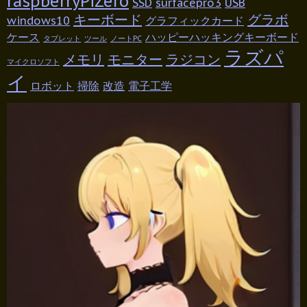
raspberryPiZero
SSD
surfacepro3
USB
キーボード
グラボ
windows10
グラフィックカード
ケース
ハッピーハッキングキーボード
タブレット
ツール
ノートPC
ラズパ
メモリ
モニター
ラジコン
マイクロソフト
イ
ロボット
掃除
改造
電子工学