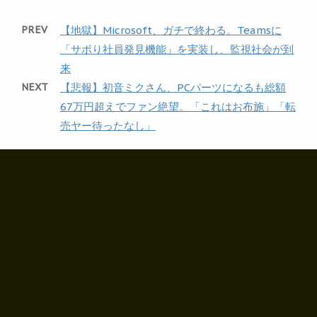
PREV
【地獄】Microsoft、ガチで終わる。Teamsに
「サボり社員発見機能」を実装し、監視社会が到
来
NEXT
【悲報】初音ミクさん、PCパーツになるも総額
67万円超えでファン絶望。「これはお布施」「転
売ヤー待ったなし」