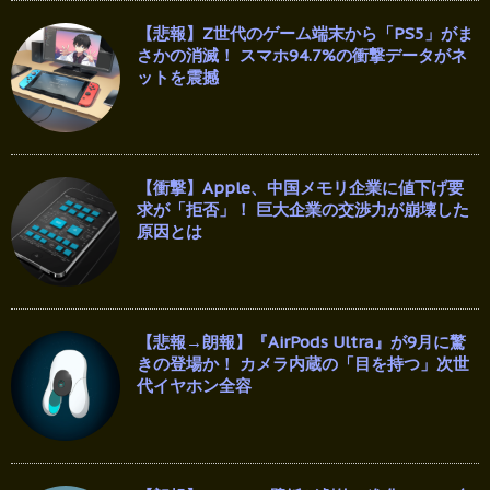
【悲報】Z世代のゲーム端末から「PS5」がま
さかの消滅！ スマホ94.7%の衝撃データがネ
ットを震撼
【衝撃】Apple、中国メモリ企業に値下げ要
求が「拒否」！ 巨大企業の交渉力が崩壊した
原因とは
【悲報→朗報】『AirPods Ultra』が9月に驚
きの登場か！ カメラ内蔵の「目を持つ」次世
代イヤホン全容