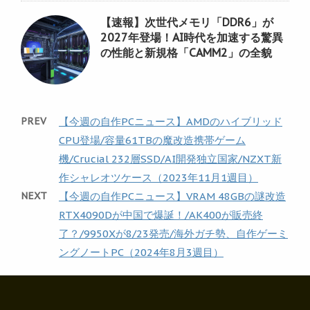
【速報】次世代メモリ「DDR6」が
2027年登場！AI時代を加速する驚異
の性能と新規格「CAMM2」の全貌
PREV
【今週の自作PCニュース】AMDのハイブリッド
CPU登場/容量61TBの魔改造携帯ゲーム
機/Crucial 232層SSD/AI開発独立国家/NZXT新
作シャレオツケース（2023年11月1週目）
NEXT
【今週の自作PCニュース】VRAM 48GBの謎改造
RTX4090Dが中国で爆誕！/AK400が販売終
了？/9950Xが8/23発売/海外ガチ勢、自作ゲーミ
ングノートPC（2024年8月3週目）