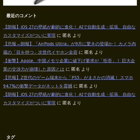
最近のコメント
【朗報】iOS 27の壁紙が劇的に進化！ AIで自動生成・拡張、自由な
カスタマイズがついに実現
に
匿名
より
【悲報→朗報】『AirPods Ultra』が9月に驚きの登場か！ カメラ内
蔵の「目を持つ」次世代イヤホン全容
に
匿名
より
【衝撃】Apple、中国メモリ企業に値下げ要求が「拒否」！ 巨大企
業の交渉力が崩壊した原因とは
に
匿名
より
【悲報】Z世代のゲーム端末から「PS5」がまさかの消滅！ スマホ
94.7%の衝撃データがネットを震撼
に
匿名
より
【朗報】iOS 27の壁紙が劇的に進化！ AIで自動生成・拡張、自由な
カスタマイズがついに実現
に
匿名
より
タグ