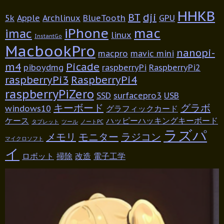
HHKB
BT
dji
5k
Apple
Archlinux
BlueTooth
GPU
iPhone
mac
imac
linux
InstantGo
MacbookPro
nanopi-
macpro
mavic mini
m4
Picade
piboydmg
raspberryPi
RaspberryPi2
raspberryPi3
RaspberryPi4
raspberryPiZero
SSD
surfacepro3
USB
キーボード
グラボ
windows10
グラフィックカード
ケース
ハッピーハッキングキーボード
タブレット
ツール
ノートPC
ラズパ
メモリ
モニター
ラジコン
マイクロソフト
イ
ロボット
掃除
改造
電子工学