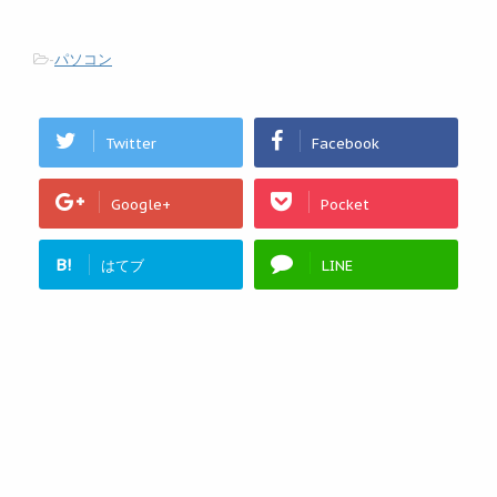
-
パソコン
Twitter
Facebook
Google+
Pocket
B!
はてブ
LINE