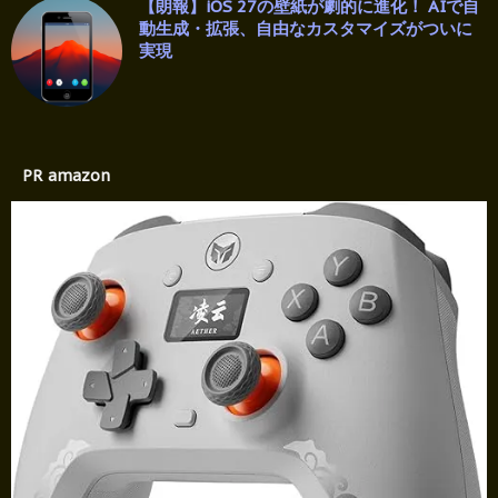
【朗報】iOS 27の壁紙が劇的に進化！ AIで自
動生成・拡張、自由なカスタマイズがついに
実現
PR amazon