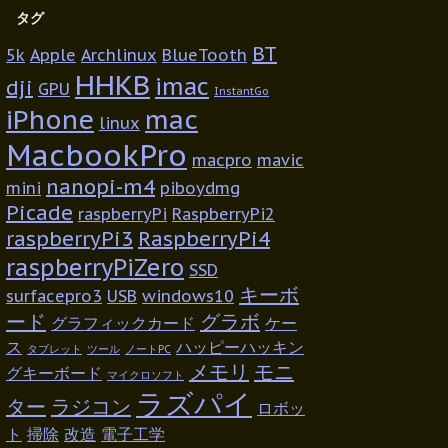
タグ
BT
5k
Apple
Archlinux
BlueTooth
HHKB
imac
dji
GPU
InstantGo
iPhone
mac
linux
MacbookPro
macpro
mavic
nanopi-m4
mini
piboydmg
Picade
raspberryPi
RaspberryPi2
raspberryPi3
RaspberryPi4
raspberryPiZero
SSD
キーボ
surfacepro3
USB
windows10
ード
グラボ
グラフィックカード
ケー
ス
ハッピーハッキン
タブレット
ツール
ノートPC
メモリ
モニ
グキーボード
マイクロソフト
ラズパイ
ター
ラジコン
ロボッ
ト
掃除
改造
電子工学