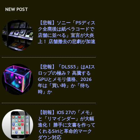
NEW POST
【悲報】ソニー「PSディス
ク全廃後は紙ペラコードで
店舗に並べる」宣言が大炎
上！ 店舗撤去の悲劇が加速
【悲報】「DLSS5」はAIス
ロップの極み？ 高騰する
GPUとメモリ価格、2026
年は「買い時」か「待ち
時」か
【朗報】iOS 27の「メモ」
と「リマインダー」が大幅
進化！ 勝手に文書を作って
くれるSiriと革命的マーク
ダウン対応