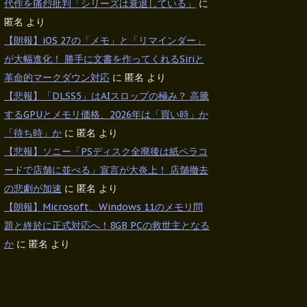
代作を痛烈批判「シリーズは衰退している」
に
匿名
より
【朗報】iOS 27の「メモ」と「リマインダー」
が大幅進化！ 勝手に文書を作ってくれるSiriと
革命的マークダウン対応
に
匿名
より
【悲報】「DLSS5」はAIスロップの極み？ 高騰
するGPUとメモリ価格、2026年は「買い時」か
「待ち時」か
に
匿名
より
【悲報】ソニー「PSディスク全廃後は紙ペラコ
ードで店舗に並べる」宣言が大炎上！ 店舗撤去
の悲劇が加速
に
匿名
より
【朗報】Microsoft、Windows 11のメモリ問
題と終於に正式対応へ！8GB PCの救世主となる
か
に
匿名
より