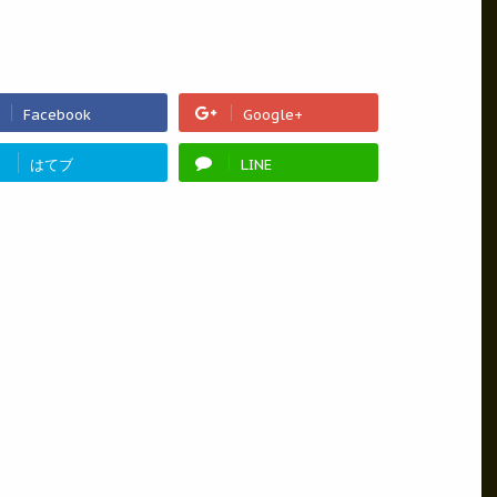
Facebook
Google+
!
はてブ
LINE