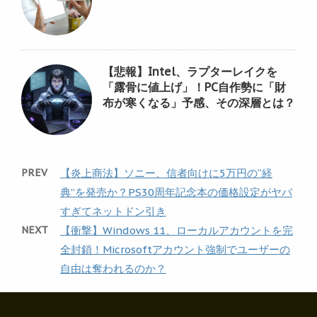
【悲報】Intel、ラプターレイクを
「露骨に値上げ」！PC自作勢に「財
布が寒くなる」予感、その深層とは？
PREV
【炎上商法】ソニー、信者向けに5万円の“経
典”を発売か？PS30周年記念本の価格設定がヤバ
すぎてネットドン引き
NEXT
【衝撃】Windows 11、ローカルアカウントを完
全封鎖！Microsoftアカウント強制でユーザーの
自由は奪われるのか？