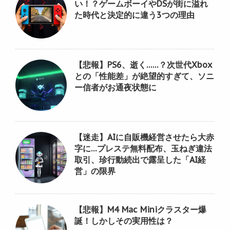
い！？ゲームボーイやDSが街に溢れ
た時代と決定的に違う3つの理由
【悲報】PS6、逝く……？次世代Xbox
との「性能差」が絶望的すぎて、ソニ
ー信者がお通夜状態に
【迷走】AIに自販機経営させたら大赤
字に…プレステ無料配布、玉ねぎ違法
取引、珍行動続出で露呈した「AI経
営」の限界
【悲報】M4 Mac Miniクラスター爆
誕！しかしその実用性は？