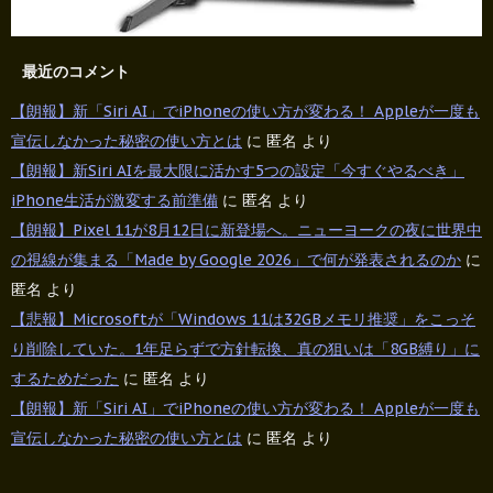
最近のコメント
【朗報】新「Siri AI」でiPhoneの使い方が変わる！ Appleが一度も
宣伝しなかった秘密の使い方とは
に
匿名
より
【朗報】新Siri AIを最大限に活かす5つの設定「今すぐやるべき」
iPhone生活が激変する前準備
に
匿名
より
【朗報】Pixel 11が8月12日に新登場へ。ニューヨークの夜に世界中
の視線が集まる「Made by Google 2026」で何が発表されるのか
に
匿名
より
【悲報】Microsoftが「Windows 11は32GBメモリ推奨」をこっそ
り削除していた。1年足らずで方針転換、真の狙いは「8GB縛り」に
するためだった
に
匿名
より
【朗報】新「Siri AI」でiPhoneの使い方が変わる！ Appleが一度も
宣伝しなかった秘密の使い方とは
に
匿名
より