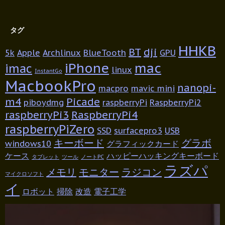
タグ
HHKB
BT
dji
5k
Apple
Archlinux
BlueTooth
GPU
iPhone
mac
imac
linux
InstantGo
MacbookPro
nanopi-
macpro
mavic mini
m4
Picade
piboydmg
raspberryPi
RaspberryPi2
raspberryPi3
RaspberryPi4
raspberryPiZero
SSD
surfacepro3
USB
キーボード
グラボ
windows10
グラフィックカード
ケース
ハッピーハッキングキーボード
タブレット
ツール
ノートPC
ラズパ
メモリ
モニター
ラジコン
マイクロソフト
イ
ロボット
掃除
改造
電子工学